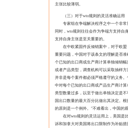
主张比较薄弱。
（三）对于wto规则的灵活准确运用
专家组在争端解决程序之中一个非常重要
同时，wto规则往往会作为争端方支持自
支持自身主张是至关重要的。
在中欧紧固件反倾销案中，对于欧盟《反倾
重要问题，中国对于该条文的理解是否准确
个已知的出口商或生产商计算单独倾销幅
或者产品类型，调查机构可以采取抽样方法
并非是每个案件都必须严格遵守的义务。专
中对每个已知的出口商或产品生产商计算
类型数量过多，以至于做出单独决定是不
国出口数量的最大百分比做出其决定。根据
的原则是一个例外。”不难看出，中国的
在对wto规则的灵活运用上，美国是比较出
诉和加拿大对美国将出口限制作为补贴措