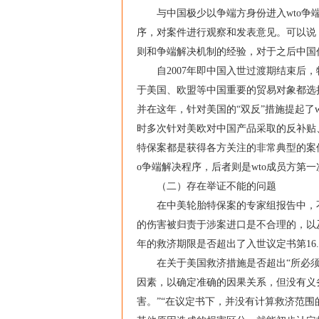
与中国极少以争端方身份进入wto争端
序，对案件进行观察和发表意见。可以说
则和争端解决机制的经验，对于之后中国作
自2007年即中国入世过渡期结束后，
于美国、欧盟等中国重要的贸易对象都选
并在这年，针对美国的“双反”措施提起了
时多次针对美欧对中国产品采取的反补贴
特保案都是获得各方关注的非常典型的案
o争端解决程序，后者则是wto成员方第
（二）存在举证不能的问题
在中美轮胎特保案的专家组报告中，不
的伤害被归责于涉案进口是不合理的，以及
年的救济期限是否超出了入世议定书第16
在关于美国救济措施是否超出“所必须的
因素，以确定准确的因果关系，但没有义
害。”“在议定书下，并没有计算救济范