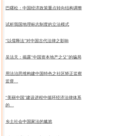
巴曙松：中国经济政策重点转向结构调整
试析我国地理标志制度的立法模式
“以儒释法”对中国古代法律之影响
吴法天：揭露“中国资本地产之父”的骗局
用法治思维构建中国特色之社区矫正监察
监督…
“美丽中国”建设进程中循环经济法律体系
的…
乡土社会中国家法的尴尬