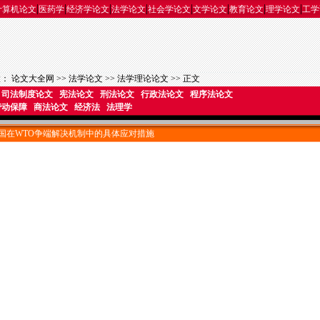
|
|
|
|
|
|
|
|
计算机论文
医药学
经济学论文
法学论文
社会学论文
文学论文
教育论文
理学论文
工学
置：
论文大全网
>>
法学论文
>>
法学理论论文
>> 正文
司法制度论文
宪法论文
刑法论文
行政法论文
程序法论文
劳动保障
商法论文
经济法
法理学
国在WTO争端解决机制中的具体应对措施