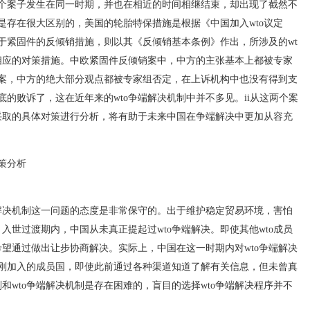
个案子发生在同一时期，并也在相近的时间相继结束，却出现了截然不
是存在很大区别的，美国的轮胎特保措施是根据《中国加入wto议定
于紧固件的反倾销措施，则以其《反倾销基本条例》作出，所涉及的wt
相应的对策措施。中欧紧固件反倾销案中，中方的主张基本上都被专家
案，中方的绝大部分观点都被专家组否定，在上诉机构中也没有得到支
的败诉了，这在近年来的wto争端解决机制中并不多见。ii从这两个案
所采取的具体对策进行分析，将有助于未来中国在争端解决中更加从容充
策分析
决机制这一问题的态度是非常保守的。出于维护稳定贸易环境，害怕
入世过渡期内，中国从未真正提起过wto争端解决。即使其他wto成员
希望通过做出让步协商解决。实际上，中国在这一时期内对wto争端解决
刚加入的成员国，即使此前通过各种渠道知道了解有关信息，但未曾真
和wto争端解决机制是存在困难的，盲目的选择wto争端解决程序并不