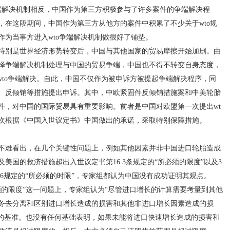
解决机制相反，中国作为第三方积极参与了许多案件的争端解决程
，在这段期间，中国作为第三方从他方的案件中积累了不少关于wto规
为当事方进入wto争端解决机制做很好了铺垫。
特别是世界经济形势转变后，中国与其他国家的贸易摩擦开始加剧。由
择争端解决机制处理与中国的贸易争端，中国也不得不转变自身态度，
wto争端解决。自此，中国不仅作为被申诉方被提起争端解决程序，同
、反倾销等措施提出申诉。其中，中欧紧固件反倾销措施案和中美轮胎
件，对中国的国际贸易具有重要影响。前者是中国对欧盟第一次提出wt
一次根据《中国入世议定书》中国做出的承诺，采取特别保障措施。
难看出，在几个关键性问题上，例如其他因素并非中国进口轮胎造成
美国的救济措施超出入世议定书第16.3条规定的“所必须的限度”以及3
.6规定的“所必须的时限”，专家组都认为中国没有成功证明其观点。
限度”这一问题上，专家组认为“尽管进口增长的计算需要考量到其他
务去分离和区别进口增长造成的损害和其他非进口增长因素造成的损
围的基准。也没有任何基础表明，如果未能将进口快速增长造成的损害和