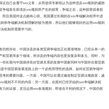
证自己会遵守wto义务，从而使得专家组认为这种违反wto规则的威胁
是争端发生前违反wto规则所产生的损害，争端之后，这种损害或者损
。而且美国对这点颇有心得。美国通过长期的在wto争端解决程序中进
规则和争端解决机制理解的较为透彻，所以他们能够很好的运用wto规则
解决机制所需要学习的。
仍然存在，中国涉及的各类贸易争端也正在逐渐增加，已经从单一的
产权贸易等多个领域，所涉及的争端内容也更加复杂和多元。同时，与
一些长期与中国保持良好贸易关系的发展中国家同样与中国存在着贸易
争端是中国贸易发展道路上的一个必然而理性的选择。如何在贸易争端中
思考的重要问题。一方面，中国可以在通过修改制定贸易法规政策，减
to规则不不符的内容；另一方面，在面对已经开始的wto争端解决程
有力的证据，灵活运用wto各项规则，即使在不利的情况下，中国仍然