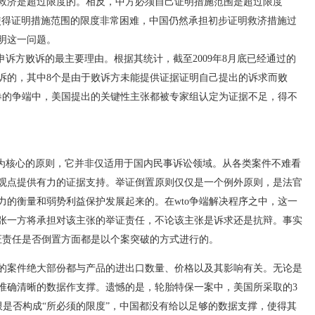
救济是超过限度的。相反，中方必须自己证明措施范围是超过限度
使得证明措施范围的限度非常困难，中国仍然承担初步证明救济措施过
明这一问题。
诉方败诉的最主要理由。根据其统计，截至2009年8月底已经通过的
败诉的，其中8个是由于败诉方未能提供证据证明自己提出的诉求而败
卷的争端中，美国提出的关键性主张都被专家组认定为证据不足，得不
核心的原则，它并非仅适用于国内民事诉讼领域。从各类案件不难看
观点提供有力的证据支持。举证倒置原则仅仅是一个例外原则，是法官
力的衡量和弱势利益保护发展起来的。在wto争端解决程序之中，这一
张一方将承担对该主张的举证责任，不论该主张是诉求还是抗辩。事实
证责任是否倒置方面都是以个案突破的方式进行的。
案件绝大部份都与产品的进出口数量、价格以及其影响有关。无论是
准确清晰的数据作支撑。遗憾的是，轮胎特保一案中，美国所采取的3
时限是否构成“所必须的限度”，中国都没有给以足够的数据支撑，使得其