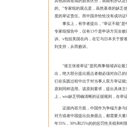
其他原因造成的损害区分，就能初步认定
的。”专家组的观点是，虽然基准的缺乏
度的举证责任。而中国并恰恰没有成功证
事实上，有学者提出，“举证不能”是申
专家组报告中，仅有13个是申诉方完全
诉。v包括美国在内，在它与日本关于胶
到支持，从而败诉。
“谁主张谁举证”是民商事领域诉讼最为
出，绝大部分提出观点者都必须对自己的
们在实践过程中出于对当事人双方举证能
原则同样适用。该原则要求，提出具体主
上，wto缺乏明确清晰的证据规则，在举
证据内容方面，中国作为争端方参与的
对方或者中国提出自身观点，都需要大量
年35%，30%和25%的的惩罚性关税和