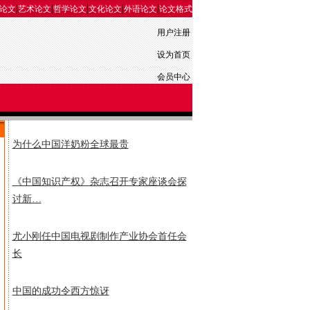
|
|
|
|
|
论文
艺术论文
哲学论文
文化论文
外语论文
论文格式
用户注册
设为首页
会员中心
为什么中国洋奶粉全球最贵
《中国知识产权》杂志召开专家座谈会探
讨新…
尤小刚任中国电视剧制作产业协会首任会
长
中国的成功令西方惊讶