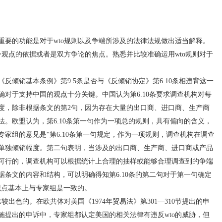
的功能是对于wto规则以及争端所涉及的法律法规做出适当解释。
身观点的依据或者是双方争论的焦点。熟悉并比较准确运用wto规则对于
销基本条例》第9.5条是否与《反倾销协定》第6.10条相违背这一
对于支持中国的观点十分关键。中国认为第6.10条要求调查机构对每
度，除非根据条文的第2句，因为存在大量的出口商、进口商、生产商
。欧盟认为，第6.10条第一句作为一项总的规则，具有偏向的含义，
家组的意见是“第6.10条第一句规定，作为一项规则，调查机构在调查
单独倾销幅度。第二句表明，当涉及的出口商、生产商、进口商或产品
可行的，调查机构可以根据统计上合理的抽样或能够合理调查到的争端
条文的内容和结构，可以明确得知第6.10条的第二句对于第一句确定
观点基本上与专家组是一致的。
色的。在欧共体对美国《1974年贸易法》第301—310节提出的申
施提出的申诉中，专家组都认定美国的相关法律有违反wto的威胁，但