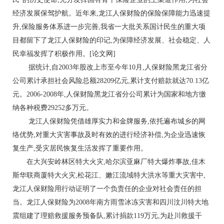
经济发展保驾护航。近年来,龙江人保财险的保险保障能力迅速提
升,保险服务体系进一步完善,我省一大批关系国计民生的重大项
目都留下了龙江人保财险的印记,为保障经济发展、社会稳定、人
民幸福发挥了积极作用。[论文网]
据统计,自2003年股改上市至今年10月,人保财险黑龙江省分
公司累计承担社会风险总额28209亿元,累计支付赔款就达70.13亿
元。2006-2008年,人保财险黑龙江省分公司累计为国家和地方缴
纳各种税费29252多万元。
龙江人保财险凭借雄厚实力和金牌服务,依托遍布城乡的网
络优势,对重大灾害事故及时有效的进行经济补偿,为企业迅速恢
复生产,受灾居民恢复生活发挥了重要作用。
在大兴安岭林区特大火灾,哈尔滨亚麻厂特大爆炸事故,佳木
斯华联商厦特大火灾,松花江、嫩江流域特大洪水等重大灾害中,
龙江人保财险用行动证明了一个负责任的企业对社会责任的担
当。龙江人保财险为2008年南方雨雪冰冻灾害和四川汶川特大地
震组建了理赔救援服务预备队,累计捐款119万元,为赴川救援干