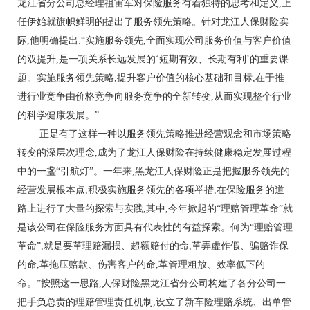
龙江省分公司总经理祖宙军对保险服务有着独特的思考和定义,上
任伊始就旗帜鲜明的提出了服务领先策略。针对龙江人保财险实
际,他明确提出:“实施服务领先,全面实现公司服务价值与客户价值
的双提升,是一项关系长远发展的‘短期有效、长期有利’的重要课
题。实施服务领先策略,提升客户价值的核心基础和目标,在于推
进行业竞争由价格竞争向服务竞争的全新转变,从而实现整个行业
的科学健康发展。”
正是有了这样一种以服务领先策略推进经营观念和市场策略
转变的深层次理念,成为了龙江人保财险在持续健康稳定发展过程
中的一盏“引航灯”。一年来,黑龙江人保财险正是把握服务领先的
经营发展根本点,积极实施服务领先的各项举措,在保险服务的道
路上进行了大量的探索与实践,其中,今年掀起的“理赔管理革命”就
是该公司在保险服务方面具有代表性的有益探索。何为“理赔管理
革命”,就是要革理赔漏损、超额赔付的命,革弄虚作假、骗赔诈保
的命,革拖压赔款、伤害客户的命,革管理粗放、效率低下的
命。”按照这一思路,人保财险黑龙江省分公司构建了各分公司一
把手负总责的理赔管理责任机制,设立了新车险理赔系统、出单管