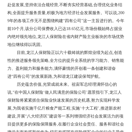
赴促发展,坚持依法合规经营,不断夯实经营基础,合理优化业务结
构,全面提升服务质量,积极为地方经济社会发展服务。可以说,200
9年的各项工作无不是围绕构建“四有公司”这一主旨进行的。今年
前10个月,该分公司保费收入已达18.65亿元,市场份额始终占据业
内绝对领先地位,龙江人保财险在省内财产险主业板块的市场优势
地位继续得以巩固。
目前,龙江人保财险正以六十载铸就的辉煌业绩为起点,创造
性的推进服务领先策略,全方位的提升全系统的学习能力、销售能
力、盈利能力和服务能力,满怀豪情的开创着一条创建和谐奋
进“四有公司”的发展新路,为和谐龙江建设保驾护航。
历史蕴含价值,光荣成就未来。祖宙军总经理满怀信心的
说,“在中国人保财险‘做人民满意的保险公司’愿景指引下,龙江人
保财险将紧紧抓住保险业快速发展的历史机遇,努力实现科学发
展,为我省实施千亿斤粮食产能工程,实施‘十大工程’,推进新农村
建设,开展“八大经济区”建设等一系列增强经济社会发展活力的项
目提供更多的保险保障服务,在履行企业社会责任、服务和谐社会