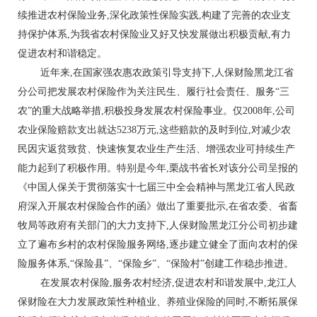
续推进农村保险业务,深化政策性保险实践,构建了完善的农业支
持保护体系,为我省农村保险业又好又快发展做出积极贡献,有力
促进农村和谐稳定。
近年来,在国家强农惠农政策引导支持下,人保财险黑龙江省
分公司把发展农村保险作为关注民生、履行社会责任、服务“三
农”的重大战略举措,积极投身发展农村保险事业。仅2008年,公司
农业保险赔款支出就达5238万元,这些赔款的及时到位,对减少农
民因灾返贫致贫、快速恢复农业生产生活、增强农业可持续生产
能力起到了积极作用。特别是今年,栗战书省长对该分公司呈报的
《中国人保关于贯彻落实十七届三中全会精神与黑龙江省人民政
府深入开展农村保险合作的函》做出了重要批示,在省农委、省畜
牧局等政府有关部门的大力支持下,人保财险黑龙江分公司初步建
立了遍布乡村的农村保险服务网络,逐步建立健全了面向农村的保
险服务体系,“保险县”、“保险乡”、“保险村”创建工作稳步推进。
在发展农村保险,服务农村经济,促进农村和谐发展中,龙江人
保财险在大力发展政策性种植业、养殖业保险的同时,不断拓展保