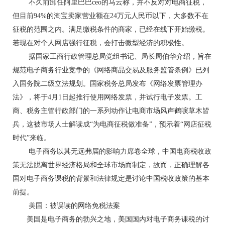
不久前卸任阿里巴巴ceo的马云称，并不反对对电商征税，
但目前94%的淘宝卖家营业额在24万元人民币以下，大多数不在
征税的范围之内。满足缴税条件的商家，已经在线下开始缴税。
若现在对个人网店强行征税，会打击微型经济的积极性。
据国家工商行政管理总局党组书记、局长周伯华介绍，旨在
规范电子商务行业竞争的《网络商品交易及服务监管条例》已列
入国务院二级立法规划。国家税务总局发布《网络发票管理办
法》，将于4月1日起推行使用网络发票，并试行电子发票。工
商、税务主管行政部门的一系列动作让电商市场风声鹤唳草木皆
兵，这被市场人士解读成“为电商征税做准备”，预示着“网店征税
时代”来临。
电子商务以其无远弗届的影响力席卷全球，中国电商税收政
策无法脱离世界经济格局和全球市场而制定，故而，正确理解各
国对电子商务课税的背景和法律规定是讨论中国税收政策的基本
前提。
美国：被误读的网络免税法案
美国是电子商务的勃兴之地，美国国内对电子商务课税的讨