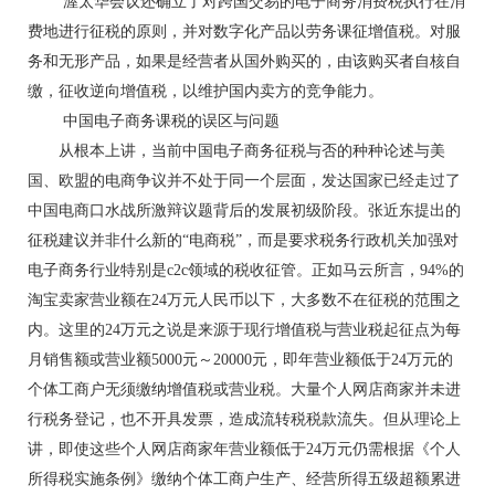
渥太华会议还确立了对跨国交易的电子商务消费税执行在消
费地进行征税的原则，并对数字化产品以劳务课征增值税。对服
务和无形产品，如果是经营者从国外购买的，由该购买者自核自
缴，征收逆向增值税，以维护国内卖方的竞争能力。
中国电子商务课税的误区与问题
从根本上讲，当前中国电子商务征税与否的种种论述与美
国、欧盟的电商争议并不处于同一个层面，发达国家已经走过了
中国电商口水战所激辩议题背后的发展初级阶段。张近东提出的
征税建议并非什么新的“电商税”，而是要求税务行政机关加强对
电子商务行业特别是c2c领域的税收征管。正如马云所言，94%的
淘宝卖家营业额在24万元人民币以下，大多数不在征税的范围之
内。这里的24万元之说是来源于现行增值税与营业税起征点为每
月销售额或营业额5000元～20000元，即年营业额低于24万元的
个体工商户无须缴纳增值税或营业税。大量个人网店商家并未进
行税务登记，也不开具发票，造成流转税税款流失。但从理论上
讲，即使这些个人网店商家年营业额低于24万元仍需根据《个人
所得税实施条例》缴纳个体工商户生产、经营所得五级超额累进