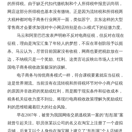
的所得税。由于缺乏代扣代缴机制和个人所得税申报意识尚弱，
网店这部分所得税也基本没有缴纳。正是因为流转税和所得税两
大税种都对电子商务行业网开一面，类似苏宁、京东这样的大型
零售商才会要求加强对中小网店特别是在c2c模式下的征缴力度。
马云和阿里巴巴发表声明称不反对电商征税，但反对在现在
征税，理由是淘宝汇集了年轻人的梦想，不应在草创阶段予以扼
杀。马云认为，尽管目前国家没有收税，网商也要把税款放在一
边，不纳税只是一个奖励、红利。这类言论反映出市场人士对我
国电子商务税收政策极深的误解。
电子商务与传统商务模式一样，符合课税要素就应当征税，
这是世界潮流。当前没有在流转税和所得税环节对中小商户征税
的原因并非政府的奖励或红利，而是囿于现实条件和征收成本，
税务机关征收力度不到位。将现行电商税收政策理解为奖励或红
利的思维暗藏着巨大的社会风险。
早在2007年，被誉为我国网络交易逃税第一案的“彤彤屋”案
就曾引起关注。职员张某以公司的名义在淘宝上注册了一个虚拟
店铺，后来又以个人身份在淘宝网上建立了“彤彤屋”个人店铺进