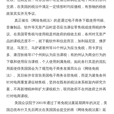
交易，在美国的税法中满足一定情形时均应缴税，有形物的税收
政策其实并无争议。
真正催生《网络免税法》的是通过电子商务下载使用书籍、
音像制品、软件等无形产品时是否应当课征零售税或使用税的争
议。在美国零售税与使用税是州政府的税收主权，各州对无形产
品的课税态度不一，就下载软件和信息而言，加利福尼亚、佛罗
里达、马里兰、马萨诸塞州等16个州认为应当免税，而卡罗拉
多、康涅狄格等17个州则认为应当课税；有的州认为商业行为的
下载和使用应当课税，个人使用则属免税。如此各行其是的混乱
局面使得美国国会为了规范电子商务发展而出台《网络免税
法》。其目标并非宣告美国电子商务全部免税，而是为避免各州
针对电商重复课征销售税，坚持在既有的税法体系框架内研究方
案，不再新增税种和扩大课税权力，联邦政府不在州政府之外再
行对电商课税。
美国众议院于2001年通过了将免税法案延期两年的决定，美
国总统布什又先后两次在美国国会提交的将《网络免税法案》延