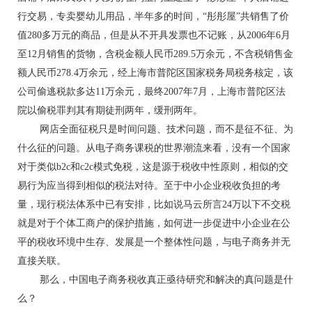
行交易，专卖婴幼儿用品，半年多的时间，“彤彤屋”共销售了价
值280多万元的商品，但是从不开具发票也不记账，从2006年6月
至12月销售的货物，含税金额人民币289.5万余元，不含税销售金
额人民币278.4万余元，经上海市普陀区国家税务局税务核定，该
公司偷逃税款多达11万余元，最终2007年7月，上海市普陀区法
院以偷税罪判其有期徒刑两年，缓刑两年。
网店全面征税只是时间问题、技术问题，而不是征不征、为
什么征的问题。从电子商务课税的世界潮流来看，没有一个国家
对于类似b2c和c2c模式免税，这是源于税收中性原则，相似的交
易行为应当得到相似的税法对待。至于中小企业税收负担的考
量，现行税法体系中已有安排，比如说马云所言24万以下不交税
就是对于个体工商户的保护措施，如何进一步促进中小企业在公
平的税收环境中生存、发展是一个整体性问题，与电子商务并无
直接关联。
那么，中国电子商务税收真正亟待研究和解决的真问题是什
么？