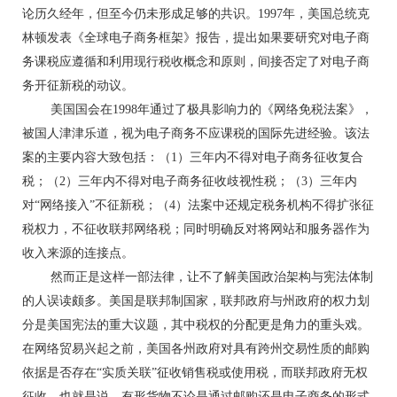
论历久经年，但至今仍未形成足够的共识。1997年，美国总统克
林顿发表《全球电子商务框架》报告，提出如果要研究对电子商
务课税应遵循和利用现行税收概念和原则，间接否定了对电子商
务开征新税的动议。
美国国会在1998年通过了极具影响力的《网络免税法案》，
被国人津津乐道，视为电子商务不应课税的国际先进经验。该法
案的主要内容大致包括：（1）三年内不得对电子商务征收复合
税；（2）三年内不得对电子商务征收歧视性税；（3）三年内
对“网络接入”不征新税；（4）法案中还规定税务机构不得扩张征
税权力，不征收联邦网络税；同时明确反对将网站和服务器作为
收入来源的连接点。
然而正是这样一部法律，让不了解美国政治架构与宪法体制
的人误读颇多。美国是联邦制国家，联邦政府与州政府的权力划
分是美国宪法的重大议题，其中税权的分配更是角力的重头戏。
在网络贸易兴起之前，美国各州政府对具有跨州交易性质的邮购
依据是否存在“实质关联”征收销售税或使用税，而联邦政府无权
征收。也就是说，有形货物不论是通过邮购还是电子商务的形式