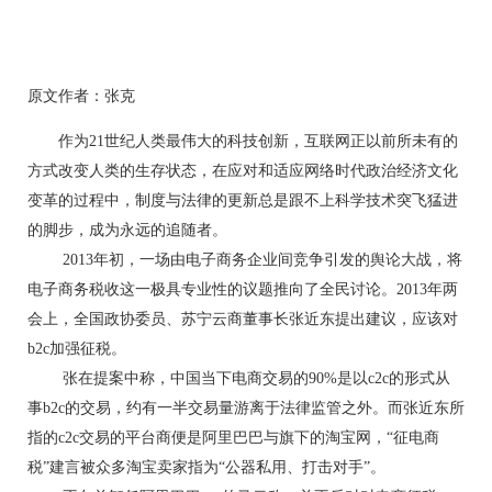
原文作者：张克
作为21世纪人类最伟大的科技创新，互联网正以前所未有的
方式改变人类的生存状态，在应对和适应网络时代政治经济文化
变革的过程中，制度与法律的更新总是跟不上科学技术突飞猛进
的脚步，成为永远的追随者。
2013年初，一场由电子商务企业间竞争引发的舆论大战，将
电子商务税收这一极具专业性的议题推向了全民讨论。2013年两
会上，全国政协委员、苏宁云商董事长张近东提出建议，应该对
b2c加强征税。
张在提案中称，中国当下电商交易的90%是以c2c的形式从
事b2c的交易，约有一半交易量游离于法律监管之外。而张近东所
指的c2c交易的平台商便是阿里巴巴与旗下的淘宝网，“征电商
税”建言被众多淘宝卖家指为“公器私用、打击对手”。