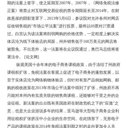
期的法案上签字，使之延期至2007年。2007年，《网络免税法修
正案》将禁止对互联网交易征税的禁令期限延长至2014年。在财
政悬崖的阴影笼罩下，2013年5月6日，参议院对允许各州对网店
征收销售税的“市场公平法案”进行投票，最终以69票对27票通
过。白宫认为该法案将削弱网购的价格优势，一定程度上解决实
体店沦为线下体验店的局面，州外销售低于100万美元的网店将
被豁免。不出意外，这一法案将在众议院通过，奥巴马总统将签
署法令。 [论文网]
纵观美国十余年来的电子商务课税政策，由于冻结了州政府
课税权扩张，免税法案在客观上促进了电子商务的蓬勃发展，以
至于实体店沦为网络购物体验店，但针对有形产品例如网购、邮
购的税收政策在2013年市场公平法案中得到了扩张，州政府不再
只能对本州内有实质关联的销售商课税，还能够对千里之外的企
业征税。新法案的出台既有美国政府在财政危机之下的“应激”之
意，也是大企业游说多年的结果，亚马逊等大型电子商务企业利
用征税权扩张挤压中小企业的生存空间。在此情形下，无形电子
产品的课税政策在2014年免税法案到期之时的走向更加令人关