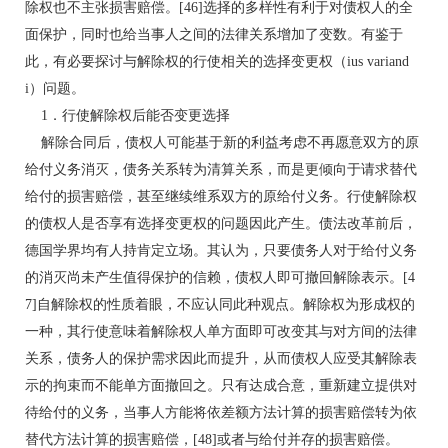
除权也不主张损害赔偿。[46]选择的多样性有利于对债权人的全
面保护，同时也给当事人之间的法律关系增加了变数。有鉴于
此，有必要探讨与解除权的行使相关的选择变更权（ius variand
i）问题。
1．行使解除权后能否变更选择
解除合同后，债权人可能基于新的利益考虑不再愿意双方的原
给付义务消灭，债务关系转为清算关系，而是更倾向于请求替代
给付的损害赔偿，甚至继续维系双方的原给付义务。行使解除权
的债权人是否享有选择变更权的问题因此产生。债法改革前后，
德国学界均有人持肯定立场。其认为，只要债务人对于给付义务
的消灭尚未产生值得保护的信赖，债权人即可撤回解除表示。[4
7]自解除权的性质着眼，不应认同此种观点。解除权为形成权的
一种，其行使意味着解除权人单方面即可改变其与对方间的法律
关系，债务人的保护需求因此而提升，从而债权人应受其解除表
示的拘束而不能单方面撤回之。只有达成合意，重新建立提供对
待给付的义务，当事人方能将依差额方法计算的损害赔偿转为依
替代方法计算的损害赔偿，[48]或者与给付并存的损害赔偿。