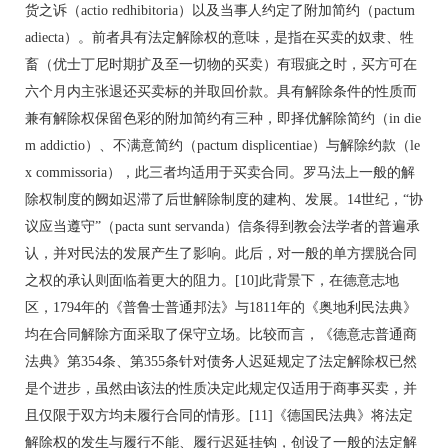
货之诉（actio redhibitoria）以及当事人约定了附加简约（pactum
adiecta）。前者具有法定解除权的意味，是指在买卖的奴隶、牲
畜（优士丁尼时期扩及至一切物的买卖）有瑕疵之时，买方可在
六个月内主张退还买卖标的并取回价款。具有解除条件的性质而
兼有解除权保留色彩的附加简约有三种，即择优解除简约（in die
m addictio）、不满意简约（pactum displicentiae）与解除约款（le
x commissoria），此三者均适用于买卖合同。罗马法上一般的解
除权制度的阙如迟滞了后世解除制度的建构、发展。14世纪，“协
议应当遵守”（pacta sunt servanda）信条得到教会法学者的普遍承
认，并对民法的发展产生了影响。此后，对一般的单方摆脱合同
之权的承认则面临着更大的阻力。[10]此背景下，在德意志地
区，1794年的《普鲁士普通邦法》与1811年的《奥地利民法典》
均在合同解除方面采取了保守立场。比较而言，《德意志普通商
法典》第354条、第355条针对债务人迟延规定了法定解除权已然
是个进步，虽然由该法的性质决定此规定仅适用于商事买卖，并
且仅限于双方均未履行合同的情形。[11]《德国民法典》将法定
解除权的发生与履行不能、履行迟延挂钩，创设了一般的法定解