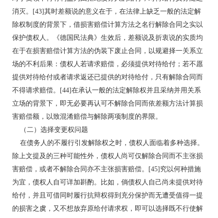
消灭。[43]其时差额说的意义在于，在法律上缺乏一般的法定解
除权制度的背景下，借损害赔偿计算方法之名行解除合同之实以
保护债权人。《德国民法典》生效后，差额说及折衷说的实质均
在于在损害赔偿计算方法的伪装下废止合同，以规避择一关系立
场的不利后果：债权人若请求赔偿，必须提供对待给付；若不愿
提供对待给付或者请求返还已提供的对待给付，只有解除合同而
不得请求赔偿。[44]在承认一般的法定解除权并且采纳并用关系
立场的背景下，即无必要再认可不解除合同而依差额方法计算损
害赔偿额，以致混淆赔偿与解除两项制度的界限。
（二）选择变更权问题
在债务人的不履行引发解除权之时，债权人面临着多种选择。
除上文提及的三种可能性外，债权人尚可仅解除合同而不主张损
害赔偿，或者不解除合同亦不主张损害赔偿。[45]究以何种措施
为宜，债权人自可详加斟酌。比如，倘债权人自己尚未提供对待
给付，并且可借同时履行抗辩权得到充分保护而无遭受值得一提
的损害之虞，又不想放弃原给付请求权，即可以选择既不行使解