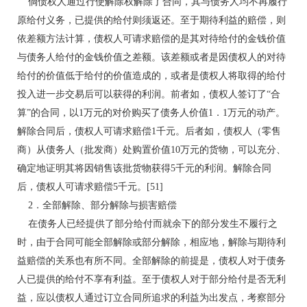
倘债权人通过行使解除权解除了合同，其与债务人均不再履行
原给付义务，已提供的给付则须返还。至于期待利益的赔偿，则
依差额方法计算，债权人可请求赔偿的是其对待给付的金钱价值
与债务人给付的金钱价值之差额。该差额或者是因债权人的对待
给付的价值低于给付的价值造成的，或者是债权人将取得的给付
投入进一步交易后可以获得的利润。前者如，债权人签订了“合
算”的合同，以1万元的对价购买了债务人价值1．1万元的动产。
解除合同后，债权人可请求赔偿1千元。后者如，债权人（零售
商）从债务人（批发商）处购置价值10万元的货物，可以充分、
确定地证明其将因销售该批货物获得5千元的利润。解除合同
后，债权人可请求赔偿5千元。[51]
2．全部解除、部分解除与损害赔偿
在债务人已经提供了部分给付而就余下的部分发生不履行之
时，由于合同可能全部解除或部分解除，相应地，解除与期待利
益赔偿的关系也有所不同。全部解除的前提是，债权人对于债务
人已提供的给付不享有利益。至于债权人对于部分给付是否无利
益，应以债权人通过订立合同所追求的利益为出发点，考察部分