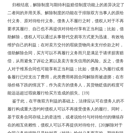
归根结底，解除制度与期待利益赔偿制度功能上的差异决定了
二者间的并用关系。解除制度的功能在于排除双方当事人的原给
付义务、原对待给付义务。债务人不履行之时，债权人对于不再
要求其履行、自己也不再提供对待给付享有正当利益；比如，借
助解除，债权人可以通过从事替代交易等方式更为迅速、有效地
维护自己的利益；在对卖方交付的瑕疵货物尚未支付价款之时，
借助解除合同，买方可以不再履行义务而只是满足于请求损害赔
偿，从而避免了诉讼之累以及卖方丧失信用的风险。反之，债务
人对于维系合同也可能享有正当利益；比如，债务人为履行或准
备履行已经支出了费用，此类费用将因合同解除而被虚掷；在市
场价格下跌的情况下，作为卖方的债务人，其货物贬值的程度可
能远远超过瑕疵履行给买方造成的损失。[19]
鉴于此，在平衡双方利益的基础上，法律应认可在债务人的不
履行构成重大违约时债权人可以不再接受债务人的履行。同时，
基于双务合同存续上的牵连性，或者说给付与对待给付的继续存
在的相互依赖性，债权人可以不再提供对待给付。[20]解除对于