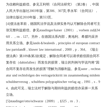
为信赖利益赔偿。参见王利明:《合同法研究》（第2卷），中国
人民大学出版社2003年版，第306、307页;李永军:《合同法》，
法律出版社2010年版，第553页。
[4]债法改革前，德国民法学说及法律实务均认可解除合同者可主
张完整利益赔偿。参见staudinger/kaiser（2001），vorbem zu§§34
6ff．，rn．127。另外，在德国法系内部，奥地利、希腊均采并
用关系立场。参见lando＆bealeeds，principles of european contract
law:partsⅰandⅱ，kluwer law international，2000，p．364。《瑞士
债法典》第109条第2款规定，解除合同者可以请求赔偿因合同不
复存在（dahinfallen）而发生的损害，瑞士的判例与学说均将“因
合同不复存在而发生的损害”理解为消极利益。参见suter，rechtsn
atur und rechtsfolgen des vertragsrücktritt im zusammenhang mitdem
schuldnerverzug，schulthess polygraphischer verlag ag，1991，s．9
4。由此可见，瑞士法对于解除与期待利益的赔偿亦采择一关系
立场。
[5]staudinger/otto/schwarze（2009），§325，rn．3．