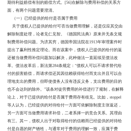
期待利益赔偿有别的赔偿方式。[56]在解除与费用补偿的关系方
面，有两个问题需要澄清。
（一）已经提供的给付是否属于费用
关于债权人已提供的给付可否当做费用理解，还是仅应其交由
解除制度处理，论者见仁见智。《德国民法典》原来并无条文规
制费用补偿问题。为济其穷，德国帝国法院在1913年审理案件时
提出了赢利性推定理论。而在该案中，债权人已提供的给付的返
还被当做费用补偿问题加以解决，此种做法一直延续至债法改
革。债法改革后，新法第284条规定：“债权人可以不请求替代给
付的损害赔偿，而请求偿还其因信赖获得给付而支出并且可以合
理地支出的费用，但即使债务人没有违反义务，支出费用的目的
也不会达到的除外。”该条对徒劳费用的补偿进行了规制，在解释
论上，对于已提供的给付是否属于费用存有歧见。比如，stoppel
等人认为，已经提供的对待给付一方面可依解除制度主张返还，
另一方面可当做费用请求补偿，二者系择一的竞合关系。其理由
有三。其一，债权人出于对取得给付的信赖而已经提供的对待给
付是自愿的财产牺牲，与通常对于费用的理解一致，应属于费