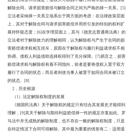
解除合同。请求损害赔偿与解除合同之间为严格的择一关系。[5]
立法者采纳择一关系立场系出于两方面的考虑：在法律政策层面
上，其对于解除合同与请求损害赔偿并用所引发的特别的权利扩
展持怀疑态度；[6]在学理层面上，其与《德意志普通商法典》的
立法者对于解除效力的理解相同，认为解除权与产生于合同的损
害赔偿请求权相互排斥，原因在于解除权与履行利益请求权不相
协调。债权人利益借助选择权得到了充分保障。[7]易言之，损害
赔偿请求权与解除权有着不同指向，前者是要将债权人置于双方
履行了合同的状态；而后者则使当事人被置于如同合同未被订立
的状态。[8]
2．历史根源
（1）法定解除权制度的发展
《德国民法典》关于解除权的规定只有结合其发展史才能得到
理解，[9]其关于解除与期待利益赔偿择一性的规定亦复如此。罗
马法中并无成熟的解除制度，也不存在一般的解除权制度，只是
在特定情况下合同可得解除。其中最为重要的情形有二：适用退