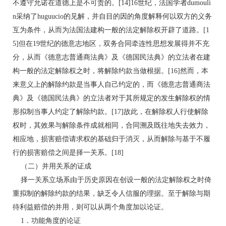
不遵守允诺在道德上是不可责的。[14]16世纪，法国学者dumouli
n采纳了huguucio的见解，并自目的因的角度解释何以双方的义务
互为条件，从而为法国法建构一般的法定解除权开辟了道路。[1
5]但在19世纪的德意志地区，双务合同牵连性思想发展得并不充
分，从而《德意志普通商法典》及《德国民法典》的立法者在建
构一般的法定解除权之时，将解除约款当做根据。[16]然而，本
来意义上的解除约款是当事人自己约定的，而《德意志普通商法
典》及《德国民法典》的立法者对于其所规定的发生解除权的情
形拟制当事人约定了解除约款。[17]故此，在解除权人行使解除
权时，其效果与解除条件成就相同，合同溯及既往地失去效力，
相应地，损害赔偿请求权的基础归于消灭，从而解除与基于不履
行的损害赔偿之间是择一关系。[18]
（二）并用关系的证成
择一关系立场系由于历史原因在创设一般的法定解除权之时倚
重拟制的解除约款的结果，缺乏令人信服的理据。至于解除与期
待利益赔偿的并用，则可以从两个角度加以论证。
1．功能角度的论证