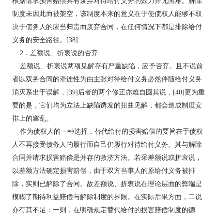
根据请求损害赔偿具有废弃对待给付义务的效力并无困难。解除
制度未因此而被架空，该制度本来的意义在于使债权人能够不取
决于债务人的应当归责而废弃合同，在任何情况下都是排除给付
义务的安全路径。[38]
2．差额说、折衷说的否弃
差额说、折衷说两项见解存有严重缺陷，应予否弃。且不说前
者以双务合同的牵连性为由主张对待给付义务必然伴随给付义务
消灭系出于误解，[39]后者的两个修正亦难自圆其说，[40]更为重
要的是，它们均为立法上缺陷诱发的扭曲见解，都会造成制度安
排上的窜乱。
作为债权人的一种选择，替代给付的损害赔偿的要旨在于债权
人不再接受债务人的履行而自己仍履行对待给付义务。其与解除
合同并请求损害赔偿是并存的救济方法。若采差额说或折衷说，
以差额方法确定损害赔偿，由于双方当事人的原给付义务被排
除，实则已解除了合同。故差额说、折衷说在理论层面的弊端是
模糊了期待利益赔偿与解除制度的界限。在实际后果方面，二说
亦有其不足：一则，在明确规定替代给付的损害赔偿制度的德