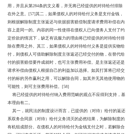
用，并且从第284条的文义看，并无将已经提供的对待给付排除
在外之意。[57]其二，如果债权人的对待给付义务是支付金钱，
则根据解除制度主张返还与依据损害赔偿制度请求费用补偿在内
容上是同一的。内容的同一性使得在债权人已向债务人支付了约
定价款的情况下，缺乏有说服力的理由将已经提供的对待给付排
除在费用之外。其三，如果债权人的对待给付义务是提供实物给
付，则债权人可借助解除制度主张返还已经交付的物，在替代给
付的损害赔偿要件成就时，也可主张费用补偿。是主张返还还是
请求补偿由债权人根据自己的利益加以选择。如其打算将已经交
付的标的另作赢利之用，可以解除合同，如其并无其他使用物的
可能性，则可主张费用补偿。[58]
将已经提供的对待给付纳入费用范畴的观点不应得到支持，基
本理由有二。
其一，就民法的制度设计而言，已提供的（对待）给付的返还
系双务合同原（对待）给付义务消灭的必然结果，为解除制度的
有机组成部分。在债权人的对待给付为金钱支付之时，若解除合