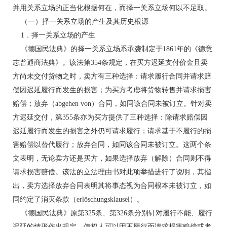
并用关系立场的正当化根据何在，而择一关系立场何以不足取。
（一）择一关系立场的产生及其历史根源
1．择一关系立场的产生
《德国民法典》的择一关系立场系承袭制定于1861年的《德意
志普通商法典》。该法第354条规定，在买方迟延支付价金且卖
方尚未交付货物之时，卖方有三种选择：请求履行合同并请求赔
偿因迟延履行而发生的损害；为买方考虑将货物转售并请求损害
赔偿；放弃（abgehen von）合同，如同该合同未被订立。针对卖
方迟延交付，第355条亦为买方提供了三种选择：除请求赔偿因
迟延履行而发生的损害之外仍可请求履行；请求基于不履行的损
害赔偿以替代履行；放弃合同，如同该合同未被订立。这两个条
文表明，无论卖方还是买方，如果选择放弃（解除）合同则不得
请求损害赔偿。该法的立法理由书对此项举措进行了说明，其指
出，卖方选择放弃合同表明其将事态视为合同根本未被订立，如
同约定了消灭条款（erlöschungsklausel）。
《德国民法典》原第325条、第326条分别针对履行不能、履行
迟延的情形作出规定，债权人可以因不履行而请求损害赔偿或者