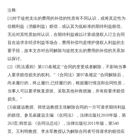
注释:
[1]对于徒然支出的费用的补偿的性质有不同认识，或将其定性为
信赖利益（消极利益）赔偿，或认其为低标准的期待利益赔偿。
无论对其性质如何认识，在期待利益难以计算或债权人订立合同
旨在追求非经济利益等场合，费用补偿均是维护债权人利益的主
要手段，故本文亦对合同解除与徒然支出的费用的补偿的关系加
以探讨。
[2]《民法通则》第115条规定:“合同的变更或者解除，不影响当事
人要求赔偿损失的权利。”《合同法》第97条规定:“合同解除后，
尚未履行的，终止履行;已经履行的，根据履行情况和合同性质，
当事人可以要求恢复原状、采取其他补救措施，并有权要求赔偿
损失。”
[3]崔建远教授、韩世远教授主张解除合同的一方可请求期待利益
的赔偿。参见崔建远主编:《合同法》，法律出版社2010年版，第
263页;韩世远:《合同法总论》，法律出版社2011年版，第540
页。王利明教授、李永军教授认为解除合同者可得请求的赔偿应