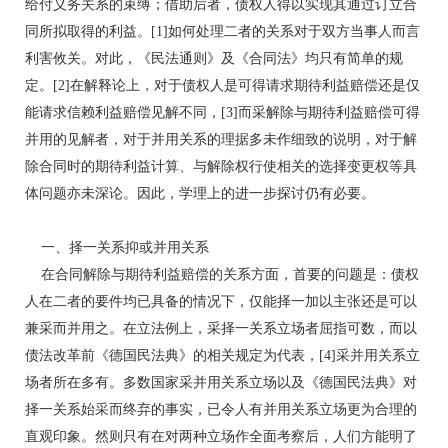
给付义务关系的束缚；借助后者，债权人得以实现其通过订立合
同所拟取得的利益。[1]如何处理二者的关系对于双方当事人而言
利害攸关。对此，《民法通则》及《合同法》均只有简单的规
定。[2]在解释论上，对于债权人是可得请求期待利益赔偿还是仅
能请求信赖利益赔偿见解不同，[3]而采解除与期待利益赔偿可得
并用的见解者，对于并用关系的理据多未作细致的说明，对于解
除合同时的期待利益计算、与解除权行使相关的选择变更权等具
体问题亦未深论。因此，学理上的进一步探讨仍有必要。
一、择一关系抑或并用关系
在合同解除与期待利益赔偿的关系方面，首要的问题是：债权
人在二者的要件均已具备的情况下，仅能择一加以主张还是可以
兼采而并用之。在立法例上，采择一关系立场者屈指可数，而以
债法改革前《德国民法典》的相关规定为代表，[4]采并用关系立
场者所在多有。多数国家采并用关系立场以及《德国民法典》对
择一关系始采而终弃的事实，已令人有并用关系立场更为合理的
直观印象。然则只有在对两种立场作全面考察后，人们方能明了