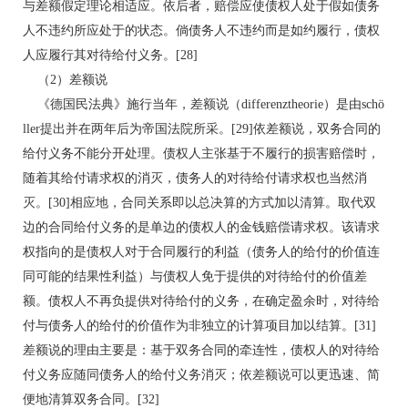
与差额假定理论相适应。依后者，赔偿应使债权人处于假如债务
人不违约所应处于的状态。倘债务人不违约而是如约履行，债权
人应履行其对待给付义务。[28]
（2）差额说
《德国民法典》施行当年，差额说（differenztheorie）是由schö
ller提出并在两年后为帝国法院所采。[29]依差额说，双务合同的
给付义务不能分开处理。债权人主张基于不履行的损害赔偿时，
随着其给付请求权的消灭，债务人的对待给付请求权也当然消
灭。[30]相应地，合同关系即以总决算的方式加以清算。取代双
边的合同给付义务的是单边的债权人的金钱赔偿请求权。该请求
权指向的是债权人对于合同履行的利益（债务人的给付的价值连
同可能的结果性利益）与债权人免于提供的对待给付的价值差
额。债权人不再负提供对待给付的义务，在确定盈余时，对待给
付与债务人的给付的价值作为非独立的计算项目加以结算。[31]
差额说的理由主要是：基于双务合同的牵连性，债权人的对待给
付义务应随同债务人的给付义务消灭；依差额说可以更迅速、简
便地清算双务合同。[32]