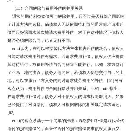
理。
（二）合同解除与费用补偿的并用关系
通常的期待利益赔偿可与解除并用，只不过是否解除合同影响
了计算方法的选择。倘债权人无从依期待利益的通常标准请求赔
偿而只好退而求其次地请求费用补偿，对于在这种情况下债权人
是否必须解除合同，论者见解不同。
ernst认为，在可以根据替代方法主张损害赔偿的场合，债权人
可能对请求费用补偿有需求。若请求费用补偿，债权人仍应提供
其对待给付，故费用补偿与合同解除不能并存。比如，双方签订
了互易土地的协议，债务人违约后，若债权人仍想交付自己的土
地，可以在履行己方义务的同时请求徒劳费用的补偿。[61]另有
观点认为，费用补偿与合同解除系并用关系。比如，otto指出，
在请求费用补偿时，债务人对于债权人的请求权随即消灭。如果
已经提供了对待给付，债权人可根据解除的相关规定请求返还。
[62]
ernst的观点系基于一个简单的推理：既然费用补偿是取代替代
给付的损害赔偿的，而替代给付的损害赔偿要求债权人履行义