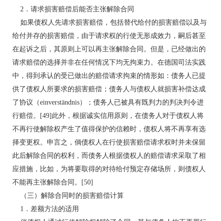
2．请求损害赔偿后能否主张解除合同
如果债权人先请求损害赔偿，包括替代给付的损害赔偿以及与
给付并存的损害赔偿，由于请求权的行使无形成效力，嗣后甚至
在起诉之后，其原则上可以再主张解除合同。但是，已经做出的
请求赔偿的选择并非在任何情况下均无拘束力。在德国司法实践
中，得到承认的受已做出的赔偿请求拘束的情形如：债务人已提
供了债权人所要求的损害赔偿；债务人与债权人就损害补偿达成
了协议（einverständnis）；债务人已被具有既判力的判决判令进
行赔偿。[49]此外，根据诚实信用原则，在债务人对于债权人将
不再行使解除权产生了值得保护的信赖时，债权人将不再享有选
择变更权。申言之，倘债权人在行使损害赔偿请求权时并未保留
此后解除合同的权利，而债务人根据债权人的赔偿请求采取了相
应措施，比如，为将要取得的对待给付预定存储场所，则债权人
不能再主张解除合同。[50]
（三）解除合同时的损害赔偿计算
1．差额方法的适用