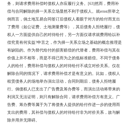
务，则请求费用补偿时债权人亦应履行义务。[63]然而，费用补
偿与合同解除的择一关系立场显然不利于债权人。就ernst所举之
例而言，倘土地互易合同签订后债权人着眼于对方的给付而支出
了费用（如公证费、土地测量费等），其后债务人拒绝履行，债
权人一方面提供自己的对待给付，另一方面仅请求就费用给以补
偿究竟有何实益?申言之，作为择一关系立场之基础的概念推理是
有缺陷的。作为替代给付的损害赔偿的代替者，费用补偿与其在
价值上并不相等，而是不得已而为之的低标准赔偿。不同于债务
人的给付，费用补偿与债权人的对待给付不成立对价关系。仅在
解除合同的情况下，请求费用补偿才是有意义的。比如，债权人
租赁债务人的场地举办演出活动，合同到期后，债务人拒绝履
行。倘债权人已支出了广告费及筹办费等，而演出活动将带来的
利润又无法证明，则只有解除合同，请求费用补偿方有意义。广
告费、筹办费等属于为了将债务人提供的给付作进一步的使用而
支出的费用，其补偿与债权人的对待给付非为对价关系，故与解
除并用并无障碍。