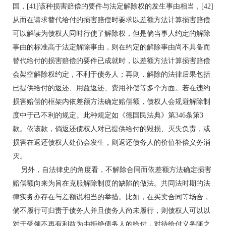
国，[41]该种损害赔偿的要件与法定解除权的发生事由相当，[42]
从而在请求替代给付的损害赔偿时要求以差额方法计算损害赔偿
可以解读为债权人同时行使了解除权，但是倘当事人约定的解除
事由的标准高于法定解除事由，则在约定的解除事由尚不具备而
替代给付的损害赔偿的要件已成就时，以差额方法计算损害赔偿
会架空解除权约定，不利于债务人；再则，解除的法律后果包括
已提供给付的返还、用益返还、费用补偿等多个方面。若在违约
损害赔偿的框架内依差额方法确定赔偿额，债权人会规避解除制
度中于己不利的规定。此种规定如《德国民法典》第346条第3
款。依该款，倘返还债权人对已提供给付的毁损、灭失负责，或
损害在返还债权人处仍会发生，则返还债务人的价值补偿义务消
灭。
另外，自法律史的角度看，不解除合同而依差额方法确定损害
赔偿额向来为旨在克服解除制度的缺陷的做法。共同法时期的法
律实务亦存在与差额说相当的举措。比如，在买卖合同等场合，
倘不履行可归责于债务人并且债务人尚未履行，则债权人可以以
对于受领不再有利益为由拒绝债务人的给付，对待给付义务随之