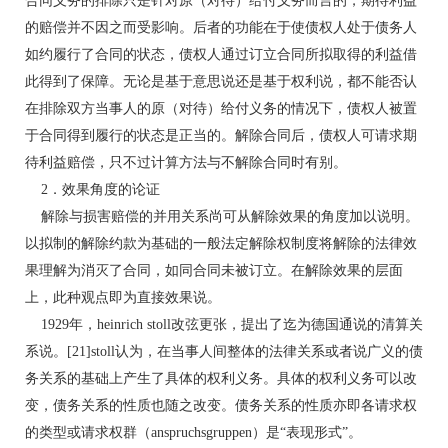
合同义务的排除只是针对原（对待）给付义务而言的，期待利益
的赔偿并不因之而受影响。后者的功能在于使债权人处于债务人
如约履行了合同的状态，债权人通过订立合同所拟取得的利益借
此得到了保障。无论是基于意思说还是基于权利说，都不能否认
在排除双方当事人的原（对待）给付义务的情况下，债权人被置
于合同得到履行的状态是正当的。解除合同后，债权人可请求期
待利益赔偿，只不过计算方法与不解除合同时有别。
2．效果角度的论证
解除与损害赔偿的并用关系尚可从解除效果的角度加以说明。
以拟制的解除约款为基础的一般法定解除权制度将解除的法律效
果理解为消灭了合同，如同合同未被订立。在解除效果的层面
上，此种观点即为直接效果说。
1929年，heinrich stoll改弦更张，提出了迄为德国通说的清算关
系说。[21]stoll认为，在当事人间整体的法律关系或者说广义的债
务关系的基础上产生了具体的权利义务。具体的权利义务可以改
变，债务关系的性质也随之改变。债务关系的性质亦即各请求权
的类型或请求权群（anspruchsgruppen）是“表现形式”。