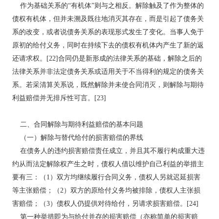
作为基础关系的“有机体”则与之相反。解除触及了作为整体的
债权有机体，但并未溯及既往地消灭其存在，而是引起了债务关
系的改变，或者说债务关系的表现形式发生了变化。当事人免于
原初的给付义务，同时在持续下去的债权有机体内产生了新的返
还请求权。[22]合同仍是新形成的法律关系的基础，解除之后的
法律关系并非法定债务关系或适用关于不当得利的规定的债务关
系。若采清算关系说，既然解除并未使合同消灭，则解除与期待
利益赔偿并无排斥性可言。[23]
二、合同解除与期待利益赔偿的基本问题
（一）解除与替代给付的损害赔偿的界线
在债务人的违约损害赔偿责任成立，并且其不履行构成重大违
约从而法定解除权产生之时，债权人借以维护自己利益的举措主
要有三：（1）双方均继续履行合同义务，债权人另就迟延损害
等主张赔偿；（2）双方的原给付义务均被排除，债权人主张损
害赔偿；（3）债权人仍提供对待给付，另请求损害赔偿。[24]
第一种举措即为与给付并存的损害赔偿（亦称简单的损害赔