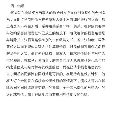
四、结语
解除旨在排除双方当事人的原给付义务而非消灭整个的合同关
系，而期待利益赔偿旨在使债权人处于对方如约履行的状态，故
二者之间不存在矛盾，系并用关系而非择一关系。在解除的要件
与违约损害赔偿责任均已成立的情况下，替代给付的损害赔偿是
与解除并主张损害赔偿有别的一种救济方式。若主张前者，应依
替代方法而不能依差额方法计算赔偿额，以免借损害赔偿之名行
解除合同之实。倘行使解除权，债权人可请求赔偿给付与对待给
付的差额。就权利行使而言，解除合同后无从再主张替代给付的
损害赔偿或与给付并存的损害赔偿，而在已请求损害赔偿的场
合，嗣后转而解除合同通常是可行的。在期待利益难以计算、债
权人订立合同旨在追求非经济性目的等情况下，债权人可以在解
除合同的同时请求徒劳费用的补偿。至于其已提供的对待给付的
返还或补偿，属于解除制度而非费用补偿制度的范畴。