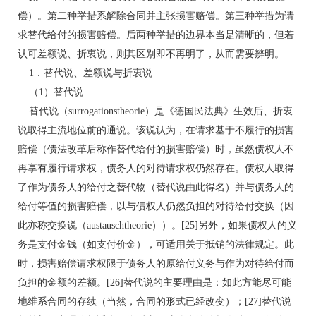
偿）。第二种举措系解除合同并主张损害赔偿。第三种举措为请
求替代给付的损害赔偿。后两种举措的边界本当是清晰的，但若
认可差额说、折衷说，则其区别即不再明了，从而需要辨明。
1．替代说、差额说与折衷说
（1）替代说
替代说（surrogationstheorie）是《德国民法典》生效后、折衷
说取得主流地位前的通说。该说认为，在请求基于不履行的损害
赔偿（债法改革后称作替代给付的损害赔偿）时，虽然债权人不
再享有履行请求权，债务人的对待请求权仍然存在。债权人取得
了作为债务人的给付之替代物（替代说由此得名）并与债务人的
给付等值的损害赔偿，以与债权人仍然负担的对待给付交换（因
此亦称交换说（austauschtheorie））。[25]另外，如果债权人的义
务是支付金钱（如支付价金），可适用关于抵销的法律规定。此
时，损害赔偿请求权限于债务人的原给付义务与作为对待给付而
负担的金额的差额。[26]替代说的主要理由是：如此方能尽可能
地维系合同的存续（当然，合同的形式已经改变）；[27]替代说