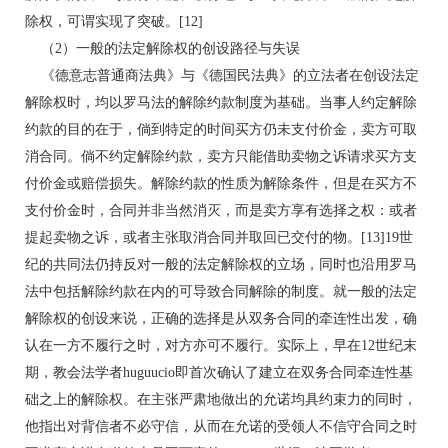
除权，可谓实现了突破。[12]
（2）一般的法定解除权的创设路径与失误
《德意志普通商法典》与《德国民法典》的立法者在创设法定
解除权时，均以罗马法的解除约款制度为基础。当事人约定解除
约款的目的在于，倘到特定的时间买方仍未支付价金，卖方可取
消合同。倘不约定解除约款，卖方只能借助卖物之诉请求买方支
付价金或赔偿损失。解除约款的性质为解除条件，但是在买方不
支付价金时，合同并非当然消灭，而是卖方享有选择之权：或者
提起卖物之诉，或者主张取消合同并取回已交付的物。[13]19世
纪的共同法仍持反对一般的法定解除权的立场，同时也沿用罗马
法中包括解除约款在内的可导致合同解除的制度。就一般的法定
解除权的创设来说，正确的选择是从双务合同的牵连性出发，确
认在一方不履行之时，对方亦可不履行。实际上，早在12世纪末
期，教会法学者huguucio即首次确认了建立在双务合同牵连性基
础之上的解除权。在主张严肃地做出的允诺均具约束力的同时，
他指出对背信者不必守信，从而在允诺的受领人不信守合同之时