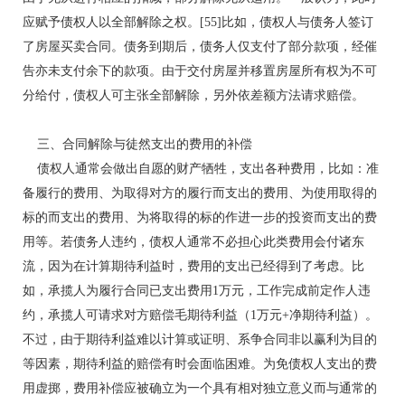
应赋予债权人以全部解除之权。[55]比如，债权人与债务人签订
了房屋买卖合同。债务到期后，债务人仅支付了部分款项，经催
告亦未支付余下的款项。由于交付房屋并移置房屋所有权为不可
分给付，债权人可主张全部解除，另外依差额方法请求赔偿。
三、合同解除与徒然支出的费用的补偿
债权人通常会做出自愿的财产牺牲，支出各种费用，比如：准
备履行的费用、为取得对方的履行而支出的费用、为使用取得的
标的而支出的费用、为将取得的标的作进一步的投资而支出的费
用等。若债务人违约，债权人通常不必担心此类费用会付诸东
流，因为在计算期待利益时，费用的支出已经得到了考虑。比
如，承揽人为履行合同已支出费用1万元，工作完成前定作人违
约，承揽人可请求对方赔偿毛期待利益（1万元+净期待利益）。
不过，由于期待利益难以计算或证明、系争合同非以赢利为目的
等因素，期待利益的赔偿有时会面临困难。为免债权人支出的费
用虚掷，费用补偿应被确立为一个具有相对独立意义而与通常的