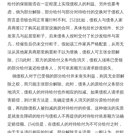
给付的保留能否在一定程度上实现债权人的利益。另外也要考
虑，倘为部分解除，部分给付与部分对待给付的交换对于债权人
而言是否较合同正常履行时不利。[52]比如，债权人与债务人家
具商签订了购买起居室设施的合同，具体包括长沙发组件、长沙
发茶几与起居室柜子。后来债务人按时交付了长沙发组件与茶
几，经催告后仍未交付柜子。假如该三件家具严格配套，从而无
法从其他家具商那里购置柜子以为替换，债权人可主张全部解
除。[53]此时，双方的原给付义务均告消灭，债权人须将已受领
的部分给付返还给债务人，另可依差额方法请求赔偿损失。
倘债权人对于已受领的部分给付并未丧失利益，则其无全部解
除之权，而只能主张部分解除。此时，债务人的原给付义务部分
地消灭，债权人的对待给付也作相应的扣减。如果债权人请求损
害赔偿，则计算方法是，先确定债务人消灭的部分原给付的价
值，再扣除债权人被扣减的原对待给付的价值。这种做法的实质
是就发生障碍的给付与债权人不再提供的对待给付依差额方法确
定赔偿额。[54]但是，在债权人的对待给付为不可分给付之时，
由于无从进行相应的扣减，部分解除无从适用。一般认为，此时