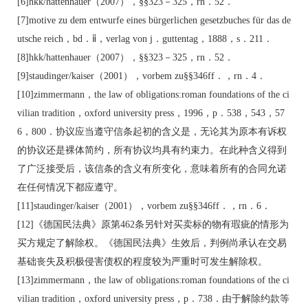
[6]hkk/hattenhauer（2007），§§323－325，rn．52．
[7]motive zu dem entwurfe eines bürgerlichen gesetzbuches für das de
utsche reich，bd．ⅱ，verlag von j．guttentag，1888，s．211．
[8]hkk/hattenhauer（2007），§§323－325，rn．52．
[9]staudinger/kaiser（2001），vorbem zu§§346ff．，rn．4．
[10]zimmermann，the law of obligations:roman foundations of the ci
vilian tradition，oxford university press，1996，p．538，543，57
6，800．协议应当遵守信条起初的含义是，无论其为原本有诉权
的协议还是裸体简约，所有协议均具有约束力。在此种含义得到
了广泛接受后，该信条的含义有所变化，意味着所有的合同允诺
在任何情况下都应遵守。
[11]staudinger/kaiser（2001），vorbem zu§§346ff．，rn．6．
[12]《德国民法典》原第462条另针对买卖标的物有瑕疵的情形为
买方规定了解除权。《德国民法典》生效后，判例尚承认在交易
基础丧失及积极侵害债权的程度较为严重时可发生解除权。
[13]zimmermann，the law of obligations:roman foundations of the ci
vilian tradition，oxford university press，p．738．由于解除约款等