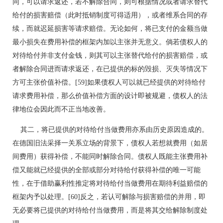
同，可以请求返还，若不解除合同，则可根据情况或者请求替代
给付的损害赔偿（此时抵销制度可得适用），或者维系合同的存
续，而就迟延损害等请求赔偿。无论如何，将已支付的金额当做
最小损失在费用补偿的框架内加以主张并无意义。倘若债权人的
对待给付并非支付金钱，则其可以主张替代给付的损害赔偿，或
者解除合同进而请求返还，在已提供的标的毁损、灭失等情况下
方可主张价值补偿。[59]如果债权人可以就已经提供的对待给付
请求费用补偿，那么价值补偿方面的设计即被规避，债权人的法
律地位会因此而不正当地改善。
其二，将已提供的对待给付当做费用亦系由历史原因造成的。
在德国旧法采择一关系立场的背景下，债权人若想就费用（如居
间费用）获得补偿，不能同时解除合同。债权人既能主张费用补
偿又能就已经提供的全部或部分对待给付获得补偿的唯一可能
性，在于借助赢利性推定将对待给付当做费用在期待利益赔偿的
框架内予以处理。[60]反之，若认可解除与损害赔偿的并用，即
无必要将已提供的对待给付当做费用，而是将其交给解除制度处