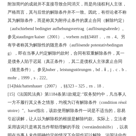
附加简约的成就并不直接导致合同消灭，而是尚须权利人主张，
严格而言，其与后世的解除条件并不一致。因此，有些论者不称
其为解除条件，而是称其为附停止条件的废止合同（解除约定）
（aufschiebend bedingter aufhebungsvertrag（auflösungsabrede）。
参见staudinger/kaiser（2001），vorbem zu§§346ff．，rn．4。另
有学者称其为解除性的随意条件（auflösende potestativbedingun
g），即在当事人约定解除约款时，合同有双重解除条件，其一
是债务人陷于迟延（真正条件），其二是债权人主张废止合同
（随意条件）。参见huber，leistungsstörungen，bd．ⅱ，j．c．b．
mohr，1999，s．222。
[14]hkk/hattenhauer（2007），§§323－325，rn．18．
[15]《法国民法典》第1184条第1款规定:“双务契约中，凡当事人
一方不履行其义务之情形，均视为订有解除条件（condition résol
utoire）”。harst指出，该款使用解除条件一词是不适当的，容易
引起误解，让人以为解除权的根据是解除约款。实际上，立法者
采用该词只是将其当作帮助理解的手段（verständnishilfe），以表
明在当事人未作明确约定的情况下合同也可以解除。法国法中作