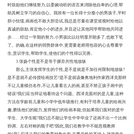
时鼓励他们继续努力,以委婉动听的语言来消除他自卑的心理,帮
助其树立学习的自信心。我班有一位长得十分瘦小的男孩子,平时
胆小怯懦,画画也不敢大胆尝试,我总是尽量在课堂巡视时给他以
真诚的鼓励,肯定他小小的进步,并且还让其他同学帮助他共同进
步……经过一学期的努力,小男孩比以往明显开朗多了,也敢下笔
了。的确,在这样的弱势群体中,更需要老师用包容的心去尊重学
生,赏识学生,帮助学生,使他们的个性得以完善。
3.张扬个性是不是等于摒弃共性地放纵
那么,主张发挥学生的个性,是不是就是不加任何限制地放纵?
是不是就不必传授绘画技艺?是不是就该像奥地利作家西泽克那样
不让儿童模仿名作,不让儿童看古人的画,甚至不矫正孩子画中的
错误?我们应当辩证地看待这个问题。西泽克面对的是儿童,这种
方法在学龄前儿童和小学中低年级推行,有利于培养儿童的绘画兴
趣,磨练他们的能力,发挥他们的绘画本能;但如果我们面对的是中
学生、大学生呢?我们总不能让学生中学毕业了还画不出一个比例
协调、左右对称的瓶子吧?因此,我们在教学中不能忽视教师