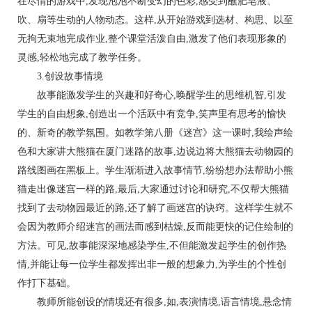
在尽情的游戏中,发现泡泡不断变幻的色彩,感受到蘸肥皂液、
吹、扇等生动的人物动态。这样,从开始游戏到选材、构思、以至
无拘无束地完成作业,整个课堂活泼自由,激发了他们表现形象的
灵感,轻松地完成了教学任务。
3.创设故事情境
故事能激发学生的兴趣和好奇心,唤醒学生的思维机智,引发
学生的自由想象,创造出一个活跃中有竞争,笑声里有思考的愉快
的、新奇的教学氛围。如教学第八册《迷宫》这一课时,我绘声绘
色和大家讲大熊猫在厦门迷路的故事,边说边将大熊猫去动物园的
路线图画在黑板上。学生渐渐进入故事情节,纷纷想办法帮助小熊
猫走出像迷宫一样的路,最后,大家通过讨论和研究,不仅帮大熊猫
找到了去动物园最近的路,还了解了画迷宫的诀窍。这样学生就不
会因为教师介绍迷宫的画法而感到枯燥,反而能更快的记住绘制的
方法。可见,故事能深深地感染学生,不但能激发起学生的创作热
情,并能让每一位学生都发挥出非一般的想象力,为学生的个性创
作打下基础。
教师所能创设的情境还有很多,如,表演情境,语言情境,悬念情