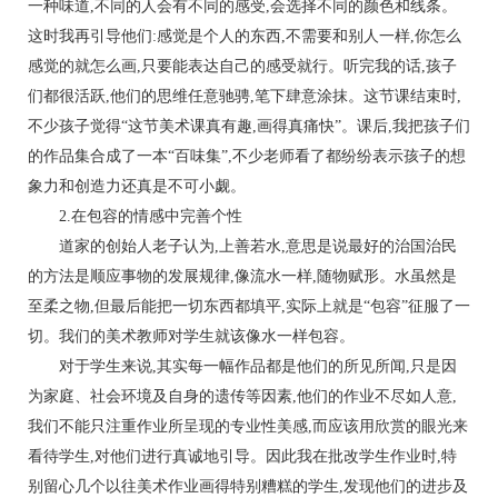
一种味道,不同的人会有不同的感受,会选择不同的颜色和线条。
这时我再引导他们:感觉是个人的东西,不需要和别人一样,你怎么
感觉的就怎么画,只要能表达自己的感受就行。听完我的话,孩子
们都很活跃,他们的思维任意驰骋,笔下肆意涂抹。这节课结束时,
不少孩子觉得“这节美术课真有趣,画得真痛快”。课后,我把孩子们
的作品集合成了一本“百味集”,不少老师看了都纷纷表示孩子的想
象力和创造力还真是不可小觑。
2.在包容的情感中完善个性
道家的创始人老子认为,上善若水,意思是说最好的治国治民
的方法是顺应事物的发展规律,像流水一样,随物赋形。水虽然是
至柔之物,但最后能把一切东西都填平,实际上就是“包容”征服了一
切。我们的美术教师对学生就该像水一样包容。
对于学生来说,其实每一幅作品都是他们的所见所闻,只是因
为家庭、社会环境及自身的遗传等因素,他们的作业不尽如人意,
我们不能只注重作业所呈现的专业性美感,而应该用欣赏的眼光来
看待学生,对他们进行真诚地引导。因此我在批改学生作业时,特
别留心几个以往美术作业画得特别糟糕的学生,发现他们的进步及