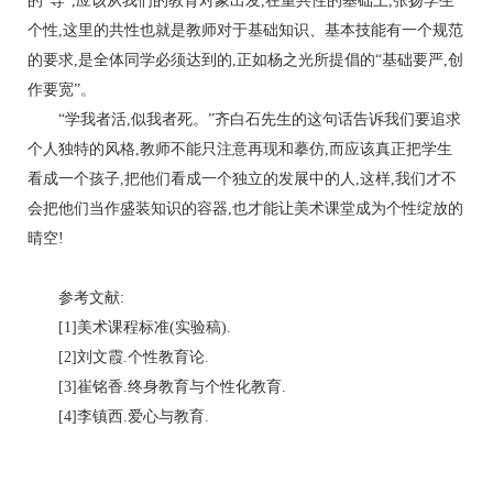
的“导”,应该从我们的教育对象出发,在重共性的基础上,张扬学生
个性,这里的共性也就是教师对于基础知识、基本技能有一个规范
的要求,是全体同学必须达到的,正如杨之光所提倡的“基础要严,创
作要宽”。
“学我者活,似我者死。”齐白石先生的这句话告诉我们要追求
个人独特的风格,教师不能只注意再现和摹仿,而应该真正把学生
看成一个孩子,把他们看成一个独立的发展中的人,这样,我们才不
会把他们当作盛装知识的容器,也才能让美术课堂成为个性绽放的
晴空!
参考文献:
[1]美术课程标准(实验稿).
[2]刘文霞.个性教育论.
[3]崔铭香.终身教育与个性化教育.
[4]李镇西.爱心与教育.