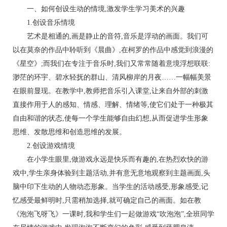
一、如何创设生动的情境,激发学生学习美术的兴趣
1.创设音乐情境
艺术是相通的,画是静止的音符,音乐是浮动的画面。我们可
以在莫奈的作品中聆听到《晨曲》,在柯罗的作品中感觉到浪漫的
《星空》;而我们在专注于音乐时,我们又常常随着意境浮想联联:
渺茫的环宇、碧水轻抚的群山、清风柳岸的月夜……一幅幅美景
在眼前显现。在教学中,教师把音乐引入课堂,让来自外部的刺激
直接作用于人的感知、情感、理解、情绪等,使它们处于一种极其
自由和谐的状态,使每一个学生能够自由幻想,从而促进学生形象
思维、发散思维和创造思维的发展。
2.创设游戏情境
在小学生眼里,做游戏永远是快乐而有趣的,在热烈欢快的游
戏中,学生亲身体验到主题活动,并有意无意地观察到主题画面,头
脑中印下生动的人物动态形象。当学生的活动感受,形象感受,记
忆感受最鲜明时,只需稍加选择,就可确定自己的画面。如在教
《泡泡飞呀飞》一课时,我和学生们一起做游戏“吹泡泡”,全班同学