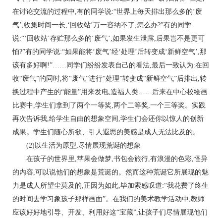
在讨论交流的过程中,有的同学说:“世界上每天排出那么多的‘废
气’,收集时间一长,‘回收站’万一容纳不了,怎么办?”有的同学
说:“‘回收站’存贮那么多的‘废气’,如果发生泄露,后果岂不是更可
怕?”有的同学说:“如果能将‘废气’经‘处理’后转变成‘新鲜空气’,那
该有多好啊!”……同学们纷纷发表自己的看法,最后一致认为:在回
收“废气”的同时,将“废气”进行“处理”转变成“新鲜空气”后排出,转
换过程中产生的“能量”用来发电,造福人类……后来在中心校绘画
比赛中,学生们拿到了两个一等奖,两个二等奖,一个三等奖。实践
再次告诉我,给学生自由的想象空间,学生们会还你以惊人的创新
成果。学生们随心所欲、引人遐思的美感是成人无法比及的。
(2)以生活为原型,尽情展现荒诞的想象
在孩子的世界里,苹果会做梦,书包会旅行,有浪漫的色彩,怪异
的内容,可以说他们的想象是荒诞的。然而这种荒诞它所展现的魅
力是成人所望尘莫及的,正因为如此,毕加索感叹道:“我花费了终生
的时间去学习象孩子那样画面”。在我们的美术教学活动中,教师
应该好好地引导、开发、利用好这“宝藏”,让孩子们尽情展现他们