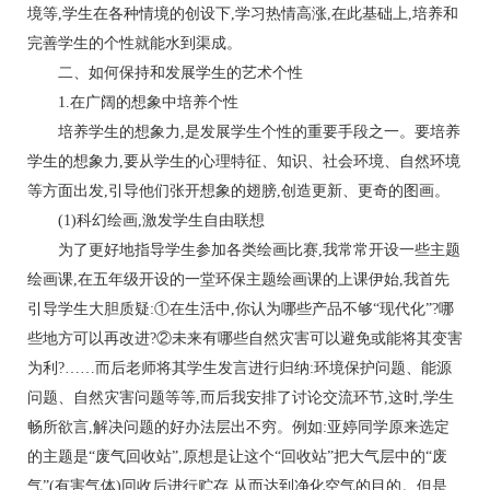
境等,学生在各种情境的创设下,学习热情高涨,在此基础上,培养和
完善学生的个性就能水到渠成。
二、如何保持和发展学生的艺术个性
1.在广阔的想象中培养个性
培养学生的想象力,是发展学生个性的重要手段之一。要培养
学生的想象力,要从学生的心理特征、知识、社会环境、自然环境
等方面出发,引导他们张开想象的翅膀,创造更新、更奇的图画。
(1)科幻绘画,激发学生自由联想
为了更好地指导学生参加各类绘画比赛,我常常开设一些主题
绘画课,在五年级开设的一堂环保主题绘画课的上课伊始,我首先
引导学生大胆质疑:①在生活中,你认为哪些产品不够“现代化”?哪
些地方可以再改进?②未来有哪些自然灾害可以避免或能将其变害
为利?……而后老师将其学生发言进行归纳:环境保护问题、能源
问题、自然灾害问题等等,而后我安排了讨论交流环节,这时,学生
畅所欲言,解决问题的好办法层出不穷。例如:亚婷同学原来选定
的主题是“废气回收站”,原想是让这个“回收站”把大气层中的“废
气”(有害气体)回收后进行贮存,从而达到净化空气的目的。但是,