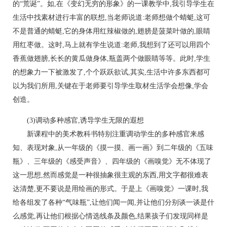
的“荒诞”。如,在《变幻无穷的形象》的一课教学中,我引导学生在
生活中找素材进行丰富的联想,当老师说道:老师想做个蜻蜓,这可
不是普通的蜻蜓,它的身体用红辣椒做的,翅膀是菠菜叶做的,眼睛
用红枣做。这时,马上就有学生说道:老师,我想到了还可以用四个
香蕉做翅膀,长长的黄瓜做身体,瓶盖两个做眼睛等等。此时,学生
的想象力一下被激发了,个个跃跃欲试,其实,生活中许多东西都可
以为我们所用,关键在于老师要引导学生取材生活学会想像,学会
创造。
(3)调动多种感官,诱导学生无限的遐想
新课程中的美术教科书特别注重调动学生的多种感官来感
知、表现对象,从一年级的《摸一摸、画一画》到二年级的《五味
瓶》、三年级的《感受声音》、四年级的《画嗅觉》无不体现了
这一思想,然而感觉是一种很抽象很主观的东西,用文字都很难表
达清楚,更不要说是用绘画的形式。于是上《画嗅觉》一课时,我
给各组发了各种“气味瓶”,让他们闻一闻,并让他们分别谈一谈是什
么感觉,再让他们根据心情选线条及颜色,结果孩子们发现同样是