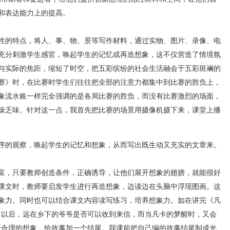
和表达能力上的提高。
的特点，将人、事、物、景等写作材料，通过实物、图片、录像、电
充分刺激学生感官，唤起学生的记忆或再造想象，这不仅营造了情境氛
与实际的焦距，缩短了时空，把五彩缤纷的社会生活融会于五彩斑斓的
赛》时，在比赛时学生们往往把全部的注意力都集中到比赛的胜负上，
象流水账一样完全强调的是各局比赛的胜负，而没有比赛激烈的场面，
燥乏味。针对这一点，我首先把比赛的场景用摄像机摄下来，课堂上播
序的观察，唤起学生的记忆和想象，从而写出既生动又充实的文章来。
，只要教师创造条件，正确诱导，让他们展开想象的翅膀，就能很好
课文时，教师要启发学生进行再造想象，边读边在头脑中浮现图画。这
象力。同时也可以结合课文内容读写练习，培养想象力。如在讲完《凡
出以后，远在乡下的爷爷是否可以收到来信，而当凡卡的梦醒时，又会
开合理的想象，给故事加一个结尾。我课前把自己编的故事结尾制成光