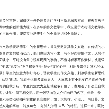
肩负的重任，完成这一任务需要各门学科不断地探索实践，在教育教学
养学生的创新能力呢？在多年的作文教学中，我立足于农村语文教学实
的主体作用，能切实地培养学生的创新意识和创新能力。
文教学要培养学生的创新思维，首先要激发其作文兴趣。在传统的小
奉命作文的被动状态，他们也因为写不出、写不好而害怕作文，厌恶作
面狭小，平时没有留心观察周围的事物，不懂得积累写作素材，或是词
”变成“我要写”呢？根据学生怕写作文的心理，利用多媒体计算机的优
吸引学生的注意力和好奇心，诱发学生的作文兴趣，刺激学生创新思维
话·写话”训练。我首先运用多媒体导入，大屏幕上有小朋友们所喜爱的卡
彩的自我介绍，学生的注意力立刻就被吸引住了，也知道了什么是自我
形式，让学生间互相交流，用一段话向别人介绍自己的名字、年龄、爱
展示各类动植物和实物的真实图片，如：大熊猫、小猴儿、向日葵、文
感兴趣的事物，转换角色，向别人介绍“自己”的特征。这样一来，既使