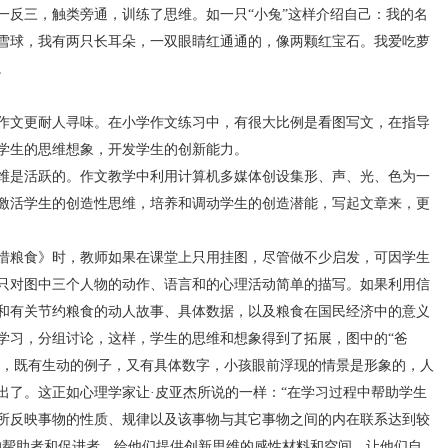
一反三，触类旁通，训练了思维。如一只“小兔”这样介绍自己：我的名
雪球，我有两只长耳朵，一双眼睛红通通的，像两颗红宝石。我爱吃萝
。
文更耐人寻味。在小学作文练习中，有很大比例是看图写文，在指导
学生的思维想象，开发学生的创新能力。
是活跃的。作文教学中利用计算机多媒体创设集形、声、光、色为一
激活学生的创造性思维，培养和调动学生的创造潜能，写起文章来，更
粮食》时，教师如果在课堂上只用挂图，尽管做不少启发，可因学生
只对图中三个人物的动作、语言和的心理活动简单的描写。如果利用信
和有关节约粮食的动人故事、具体数据，以及粮食在国民经济中的意义
学习，分组讨论，这样，学生的思维和想象得到了拓展，图中的“爸
有据，既有生动的例子，又有具体数字，小孩眼前浮现的情景是形象的，人
出了。这正如心理学家让·皮亚杰所说的一样：“在学习过程中帮助学生
所反映事物的性质、规律以及该事物与其它事物之间的内在联系达到较
的帮助者和促进者，给他们提供创新思维的感性材料和空间，让他们自