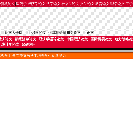
|
|
|
|
|
|
|
|
计算机论文
医药学
经济学论文
法学论文
社会学论文
文学论文
教育论文
理学论文
工学
置：
论文大全网
>>
经济学论文
>>
其他金融相关论文
>> 正文
经济论文
新经济学论文
经济学理论论文
中国经济论文
国际贸易论文
地方战略论
统计学论文
经管期刊
代教学手段 在作文教学中培养学生创新能力