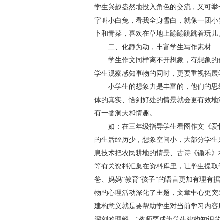
学生兴趣盎然地投入角色的交流，又可举
字叫小白兔，看我全身雪白，就像一团小
卜和青菜，喜欢在草地上蹦蹦跳跳着玩儿
二、化静为动，丰富学生写作素材
学生作文同样离不开想象，有想象的作
学生观察感知事物的同时，更要重视拓展
小学生的想象力是丰富的，他们的思维
体的真实、恰到好处的情景就会更有效地
有一番洞天和情趣。
如：在三年级指导学生看图作文《爱惜
的生活经历少，想象空间小，大部分学生
息技术把农民耕地的情景、古诗《锄禾》
等有关资料汇集在资料库里，让学生提取
爸、妈妈”教育“孩子”的语言更加有理
物的心理活动深化了主题，文章中心更突
建构意义就是要帮助学生对当前学习内容
深刻的理解。”教师要成为学生建构知识