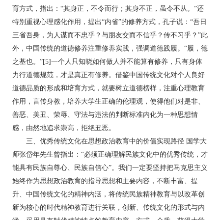
育方式，指出：“其身正，不令而行；其身不正，虽令不从。”还
特别重视心理感化作用，提出“内省”的修养方式，孔子说：“吾日
三省吾身，为人谋而不忠乎？与朋友交而不信乎？传不习乎？”此
外，中国传统的道德修养注重修养实践，强调道德践履。“履，德
之基也。”[5]一个人只知晓如何做人并不能算有修养，只有身体
力行道德规范，才是真正有修养。借鉴中国传统文化对个人良好
道德品质的形成和培育方式，就要树立道德榜样，注重心理教育
作用，言传身教，培养大学生正确的伦理观，使得他们对是非、
善恶、美丑、荣辱、守法与违法的判断标准内化为一种思想情
感，由然地追求崇高，拒绝丑恶。
三、优秀传统文化在思想政治教育中的价值实现路径 国学大
师张岱年先生曾指出：“必须正确理解民族文化中的优秀传统，才
能具有民族自尊心、民族自信心”。我们一定要坚持把马克思主义
始终作为思想政治教育的指导思想和主要内容，不断丰富、提
升、中国传统文化的精神内涵，将传统民族精神教育与以改革创
新为核心的时代精神教育进行关联，创新、传统文化的形式与内