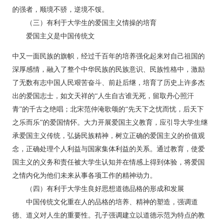
的强者，顺境不骄，逆境不馁。
（三）有利于大学生的爱国主义情操的培育
爱国主义是中国传统文
中又一面民族的旗帜，经过千百年的培养强化起来对自己祖国的
深厚感情，融入了整个中华民族的民族意识、民族性格中，激励
了无数有志中国人民艰苦奋斗、前赴后继，培育了历史上许多杰
出的爱国志士，如文天祥的“人生自古谁无死，留取丹心照汗
青”的千古之绝唱；北宋范仲淹歌颂的“先天下之忧而忧，后天下
之乐而乐”的爱国情怀。大力开展爱国主义教育，应引导大学生继
承爱国主义传统，弘扬民族精神，树立正确的爱国主义的价值观
念，正确处理个人利益与国家集体利益的关系。通过教育，使爱
国主义的义务和责任被大学生认知并在情感上得到体验，将爱国
之情内化为他们未来从事各项工作的精神动力。
（四）有利于大学生良好思想道德品格的形成和发展
中国传统文化重在人的品格的培养、精神的塑造，强调道
德、道义对人生的重要性。孔子强调建立以道德示范为特点的教