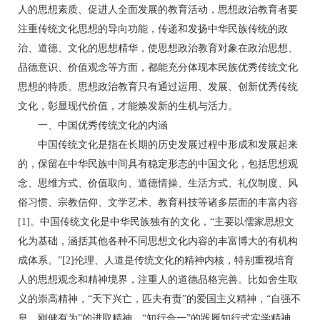
人的思想素质、促进人全面发展的教育活动，思想政治教育者要
注重传统文化思想的导向功能，传递和发扬中华民族传统的政
治、道德、文化的思想精华，使思想政治教育对象在政治思想、
品德意识、价值观念等方面，都能充分体现本民族优秀传统文化
思想的特质。思想政治教育只有通过运用、发展、创新优秀传统
文化，彰显现代价值，才能焕发新的生机与活力。
一、中国优秀传统文化的内涵
中国传统文化是指在长期的历史发展过程中形成和发展起来
的，保留在中华民族中间具有稳定形态的中国文化，包括思想观
念、思维方式、价值取向、道德情操、生活方式、礼仪制度、风
俗习惯、宗教信仰、文学艺术、教育科技等诸多层面的丰富内容
[1]。中国传统文化是中华民族独有的文化，“主要以儒家思想文
化为基础，涵括其他各种不同思想文化内容的丰富博大的有机构
成体系。”[2]伦理、人道是传统文化的精神内核，特别重视培育
人的思想观念和精神境界，注重人的道德品格完善。比如舍生取
义的崇高精神，“天下兴亡，匹夫有责”的爱国主义精神，“自强不
息、刚健有为”的进取精神，“知行合一”的践履知行式实学精神