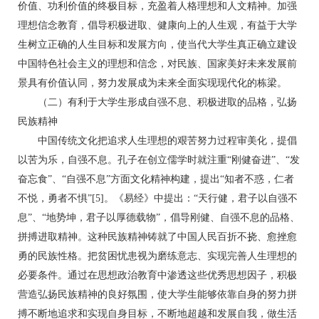
价值、功利价值的终极目标，充盈着人格理想和人文精神。加强
理想信念教育，倡导积极进取、健康向上的人生观，有益于大学
生树立正确的人生目标和发展方向，使当代大学生真正确立建设
中国特色社会主义的理想和信念，对民族、国家美好未来发展前
景具有价值认同，努力发展成为未来全面实现现代化的栋梁。
（二）有利于大学生形成自强不息、积极进取的品格，弘扬
民族精神
中国传统文化把追求人生理想的艰苦努力过程审美化，提倡
以苦为乐，自强不息。孔子在创立儒学时就注重“刚健奋进”、“发
奋忘食”、“自强不息”方面文化精神构建，提出“知者不惑，仁者
不悦，勇者不惧”[5]。《易经》中提出：“天行健，君子以自强不
息”、“地势坤，君子以厚德载物”，倡导刚健、自强不息的品格、
拼搏进取精神。这种民族精神铸就了中国人民百折不挠、愈挫愈
勇的民族性格。把贫困忧患视为磨练意志、实现完善人生理想的
必要条件。通过在思想政治教育中渗透这些优秀思想因子，积极
营造弘扬民族精神的良好氛围，使大学生能够依靠自身的努力拼
搏不断地追求和实现自身目标，不断地超越和发展自我，做生活