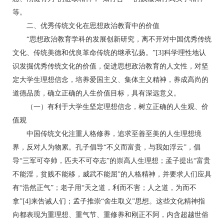
等。
二、优秀传统文化在思想政治教育中的价值
“思想政治教育学科的发展创新研究，离不开对中国优秀传统
文化、传统美德和优良革命传统的继承弘扬。”[3]科学理性地认
识发掘优秀传统文化的价值，促进思想政治教育的人文性，对坚
定大学生理想信念，培养爱国主义、集体主义精神，养成高尚的
道德品质，确立正确的人生价值目标，具有深远意义。
（一）有利于大学生坚定理想信念，树立正确的人生观、价
值观
中国传统文化注重人格修养，追求至善至美的人生理想境
界，反对人为物累。孔子倡导“不义而富贵，与我如浮云”，倡
导“三军可夺帅，匹夫不可夺志”的崇高人生理想；孟子提出“富贵
不能淫，贫贱不能移，威武不能屈”的人格精神，并要求人们应具
有“浩然正气”；老子用“天之道，利而不害；人之道，为而不
拿”[4]来告诫人们；孟子推崇“舍生取义”思想。这些文化精神指
向都表现为重理想、重气节、重修养和刚正不阿，内含超越世俗