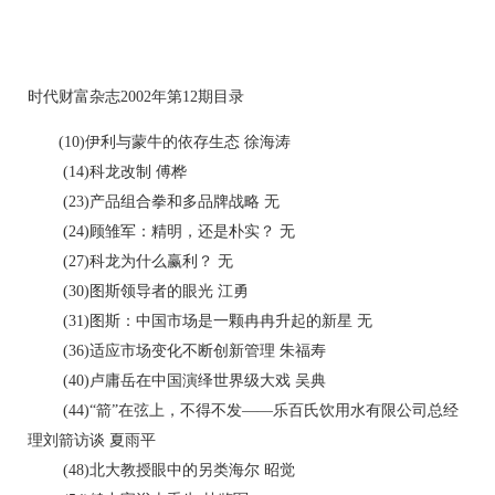
时代财富杂志2002年第12期目录
(10)伊利与蒙牛的依存生态 徐海涛
(14)科龙改制 傅桦
(23)产品组合拳和多品牌战略 无
(24)顾雏军：精明，还是朴实？ 无
(27)科龙为什么赢利？ 无
(30)图斯领导者的眼光 江勇
(31)图斯：中国市场是一颗冉冉升起的新星 无
(36)适应市场变化不断创新管理 朱福寿
(40)卢庸岳在中国演绎世界级大戏 吴典
(44)“箭”在弦上，不得不发——乐百氏饮用水有限公司总经
理刘箭访谈 夏雨平
(48)北大教授眼中的另类海尔 昭觉