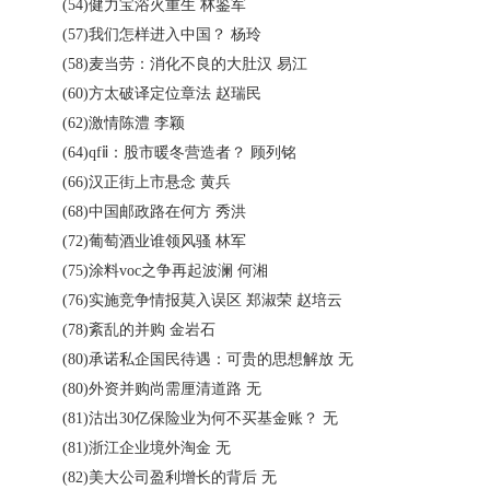
(54)健力宝浴火重生 林鉴军
(57)我们怎样进入中国？ 杨玲
(58)麦当劳：消化不良的大肚汉 易江
(60)方太破译定位章法 赵瑞民
(62)激情陈澧 李颖
(64)qfⅱ：股市暖冬营造者？ 顾列铭
(66)汉正街上市悬念 黄兵
(68)中国邮政路在何方 秀洪
(72)葡萄酒业谁领风骚 林军
(75)涂料voc之争再起波澜 何湘
(76)实施竞争情报莫入误区 郑淑荣 赵培云
(78)紊乱的并购 金岩石
(80)承诺私企国民待遇：可贵的思想解放 无
(80)外资并购尚需厘清道路 无
(81)沽出30亿保险业为何不买基金账？ 无
(81)浙江企业境外淘金 无
(82)美大公司盈利增长的背后 无