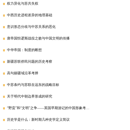
权力异化与苏共失权
中西历史进程差异的地理基础
意识形态分歧与中苏关系的恶化
唐帝国怛逻斯战役之败与中国文明的传播
中华帝国：制度的断想
新疆苏联侨民问题的历史考察
高句丽疆域沿革考辨
中苏条约与苏联在远东的战略目标
关于明代中朝边界形成的研究
“野蛮”和“文明”之争——英国早期游记的中国形象考…
历史学是什么：新时期几种史学定义简议