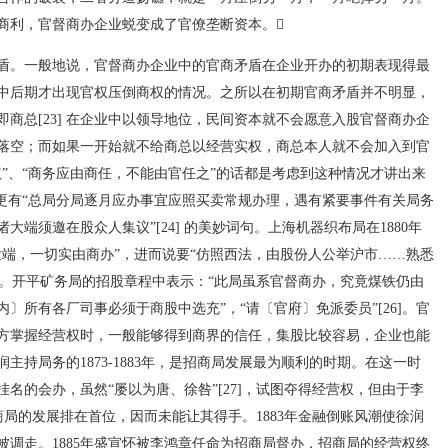
商利，官督商办企业蜕变成了官僚垄断资本。
盾。一般地说，官督商办企业中的官商矛盾在企业开办的初期表现得最
代中后期才出现官权压倒商权的情况。之所以在初期官商矛盾并不明显，
商总[23] 在企业中以领导地位，民间资本就不会愿意入股官督商办企
落空；而如果一开始就不给商总以经营实权，商总本人就不会加入到官
”、“商务应由商任，不能由官任之”的话都是考虑到这种情况才讲出来
，更有“总局分局逐月应办事宜应照买卖常规办理，遇有紧要事件有关局务
端须邀在股众人集议”[24] 的美妙词句。上海机器织布局在1880年
发端，一切实由商办”，进而说要“仿照西法，由股份人公举沪市……熟悉
5]。开平矿务局的招股章程中表示：“此局虽系官督商办，究竟煤铁仍由
〕所有各厂司事必须于商股中选充”，“请〔官府〕免派委员”[26]。官
方掌握经营权时，一般能够得到商界的信任，集股比较容易，企业也能
持局务的1873-1883年，是招商局发展最为顺利的时期。在这一时
名的会办，虽然“屡以为唐、徐咎”[27]，试图夺得经营权，但由于李
招商局的发展排在首位，因而未能让其得手。1883年金融倒账风潮使徐润
调走。1885年盛宣怀被李鸿章任命为招商局督办，招商局的经营权终