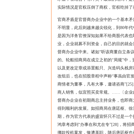
实际情况是官权压倒了商权，官权吃掉了
官商矛盾是官督商办企业中的一个基本矛
不明显，此后则越来越尖锐化，到80年
是因为洋务官僚深知如果不给商股代表也即
业，企业就募不到资金，自己的目的就会
督商办企业中来。诸如“听该商董自立条议
的。轮船招商局在成立之初的“局规”中
以及更改定章或添置船只、兴造码头栈房诸大
改组后，也在招股章程中声称“事虽由官
商情者为董事，凡有大事，邀请咨商”[2
商人销售，似宜照买卖常规。……〔企业内
督商办企业在初期商总主持业务，也即商
得到顺利的发展。如招商局在唐廷枢、徐润主
期，作为官方代表的盛宣怀只不过是一个挂
鸿章考虑到“办事在和尤在专”[28]，将
挪款投机案发，惨遭革职，随后唐廷枢也被