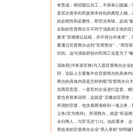
有责成：商招股以兴工，不得有心隐漏；官
是买办资本向民族资本转化的典型人物，
的必然性和必要性，即官没有钱，必须“
企盼的官督商办又不同于清政府主张的官
要求“官稽查以征税，亦不得分外诛求”，
要通过官督商办达到“官商势合”，“用官权
目的。这与清政府创办民用工业是为了“
清政府(洋务派官僚)与入股官督商办企业
同，实际上主要集中在官督商办的具体内
商办的具体内容是怎样的呢?官督商办分
含两层意思，一是官对企业进行监督、稽查
督也有简单说明，这就是“员董由官用舍，
所谓的官督，包含着两项权利一项义务，即
义务(官为维持)。所谓商办，就是“听该商
全归商人，与官无涉”[12]。由此看来，
章批准的官督商办企业“用人章程”却明