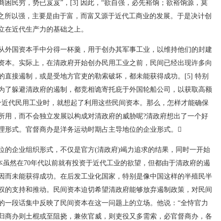
困民穷，势已岌岌”，[3] 因此，“欲自强，必先裕饷；欲裕饷源，莫
等国之所以强，主要是由于富，而富又源于近代工商业的发展。于是决计创
立在近代生产力的基础之上。
图从外国资本手中分得一杯羹，用于创办其军事工业，以维持他们的封建
资本。实际上，在清政府开始创办民用工业之前，民间已经出现许多向
直接遏制，或是受地方官吏的勒索破坏，都未能获得成功。[5] 特别
为了躲避清政府的遏制，都竞相诡寄托庇于外国轮船公司，以获取高额
第一个近代民用工业时，就想起了利用这些民间资本。那么，怎样才能确保
所用，而不会独立发展以构成对清政府的威胁呢?清政府想出了一个好
理形式。官督商办是洋务运动时期占主导地位的企业形式。
位的企业组织形式，不仅是官方(清政府)竭力追求的结果，同时一开始
本虽然在70年代以前就有投资于近代工业的欲望，但都由于清政府的遏
因而未能获得成功。在后发工业化国家，特别是像中国这样的半殖民半
权的支持和推动。民间资本迫切希望清政府能够放弃遏制政策，对民间
的一段话集中反映了民间资本在这一问题上的立场。他说：“全恃官力
归商办则土棍或至阻挠，兼依官威，则吏役又多需索，必官督商办，各