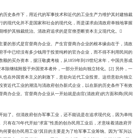
的历史条件下，用近代的军事技术和近代的工业生产力维护其封建独裁
行的现代化并不是国家和社会的现代化，而是谋求由清政府单独地掌握
期维护其独裁统治。清政府追求的是官僚垄断资本主义现代化。
主要的形式是官督商办企业。产生官督商办企业的根本缘由在于，清政
府手中已经没有多少钱用于投资纯粹的官办企业，而不得不利用民间的
额的买办资本，据汪敬虞考核，从1859年到19世纪末年，中国共形成
资本除继续附股于外国资本者外，一部分开始向独立转化。[2] 另外，一
人也在外国资本主义的刺激下，意欲向近代工业投资。这些意欲向独立
投资近代工业的潮流与清政府创办新式企业，以在新的历史条件下有效
商办企业。官督商办企业从一开始就是由官(清政府)的方面和商(民间
就开始了。但清政府创办军事工业，还不能说是在追求现代化，因为单纯
只有在70年代开始“求富”性质的创办民用工业后，才意味着清政府开
为何要创办民用工业?其目的主要是为了给军事工业筹饷。因为“军兴以