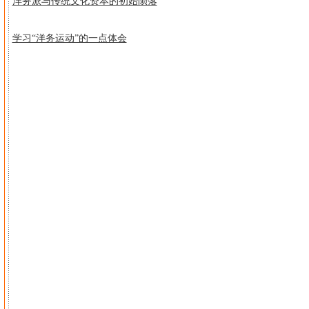
洋务派与传统文化资本的初始陨落
学习“洋务运动”的一点体会