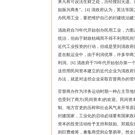
来凡有可设法生财之处，历经搜刮无遗。商
如振兴商务”。[4] 清政府认为，英法
办民用工业，要把维护自己的封建统治建
清政府自70年代开始创办民用工业，力
统治，但由于财政枯竭而不得不利用民间
近代工业投资的行动，但或是受到清政府的
是在航运业中，由于利润优厚，许多华商
利润。[6] 清政府于70年代开始创办
这些用民间资本建立的近代企业为清政府
办法，就是对这些企业采取官督商办的管
官督商办作为洋务运动时期一种占主导地
也受到了商方(民间资本)的欢迎。民间资
制、地方官吏的压榨和社会风气未开等原
封建国家，工业化的启动必须要有国家政
资本的投资活动给予支持和鼓励。郑观应
则巨费难筹，兼集商赀则众擎易举。然全