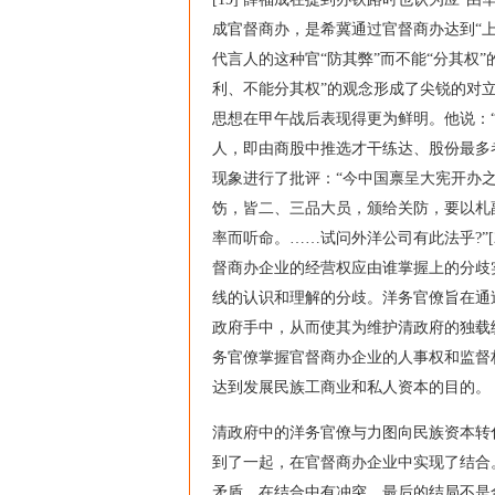
成官督商办，是希冀通过官督商办达到“上下
代言人的这种官“防其弊”而不能“分其权
利、不能分其权”的观念形成了尖锐的对
思想在甲午战后表现得更为鲜明。他说：
人，即由商股中推选才干练达、股份最多
现象进行了批评：“今中国禀呈大宪开办
饬，皆二、三品大员，颁给关防，要以札
率而听命。……试问外洋公司有此法乎?”
督商办企业的经营权应由谁掌握上的分歧
线的认识和理解的分歧。洋务官僚旨在通
政府手中，从而使其为维护清政府的独载
务官僚掌握官督商办企业的人事权和监督
达到发展民族工商业和私人资本的目的。
清政府中的洋务官僚与力图向民族资本转
到了一起，在官督商办企业中实现了结合
矛盾，在结合中有冲突，最后的结局不是