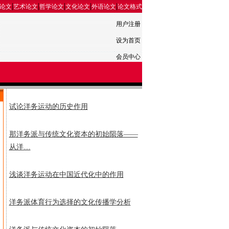
|
|
|
|
|
论文
艺术论文
哲学论文
文化论文
外语论文
论文格式
用户注册
设为首页
会员中心
试论洋务运动的历史作用
那洋务派与传统文化资本的初始陨落——
从洋…
浅谈洋务运动在中国近代化中的作用
洋务派体育行为选择的文化传播学分析