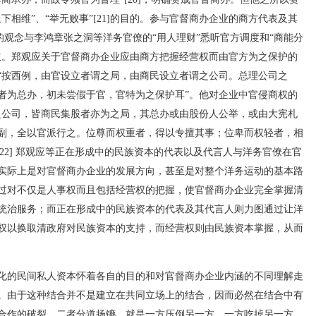
相维”、“举无败事”[21]的目的。参与官督商办企业的商方代表及其
”的观念与李鸿章张之洞等洋务官僚的“用人理财”悉听官方调度和“商能分
立。郑观应关于官督商办企业应由商方把握经营权而由官方为之保护的
“按西例，由官设立者谓之局，由商民设立者谓之公司。总理公司之
者为总办，初未尝假于官，官特为之保护耳”。他对企业中官侵商权的
之公司，皆商民集股者亦为之局，其总办或由股份人公举，或由大宪札
副，全以官派行之。位尊而权重者，得以专擅其事；位卑而权轻者，相
[22] 郑观应等正在形成中的民族资本的代表以及代言人与洋务官僚在官
实际上是对官督商办企业的发展方向，甚至是对整个洋务运动的基本路
过对不仅是人事权而且包括经营权的把握，使官督商办企业完全掌握清
统治服务；而正在形成中的民族资本的代表及其代言人则力图通过让洋
权以换取清政府对民族资本的支持，而经营权则由民族资本掌握，从而
化的民间私人资本怀着各自的目的和对官督商办企业内涵的不同理解走
。由于这种结合并不是建立在共同立场上的结合，因而必然在结合中有
合作的破裂，二者分道扬镳，就是一方压倒另一方，一方吃掉另一方。