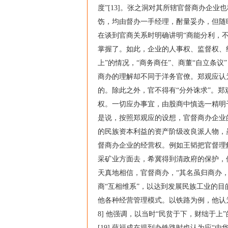
度”[13]。张之洞对其所辖官督商办企
饬，均由督办一手经理，酎量妥办，但随时择
在谈到官商关系时明确讲明“商能分利，不
掌握了。如此，企业的人事权、监督权、
上”的情况，“商务商任”、商董“自立条
商办的理解却不同于洋务官僚。郑观应认
的。除此之外，官不得有“分外诛求”。
权。一切应办事宜，由股商中慎选一精明干
是说，按照郑观应的设想，官督商办企业
的民族资本利益的资产阶级改良派人物，
督商办企业的经营权。例如王韬把官督理
采矿业方面去，希冀得到清政府的保护，
天真地相信，官督商办，“其名虽归商办，
商“互相维系”，以达到发展民族工业的
他各种经营管理模式。以铁路为例，他认为
8] 他强调，以当时“民贫于下，财绌于
[19] 薛福成在提到办铁路时也认为应“