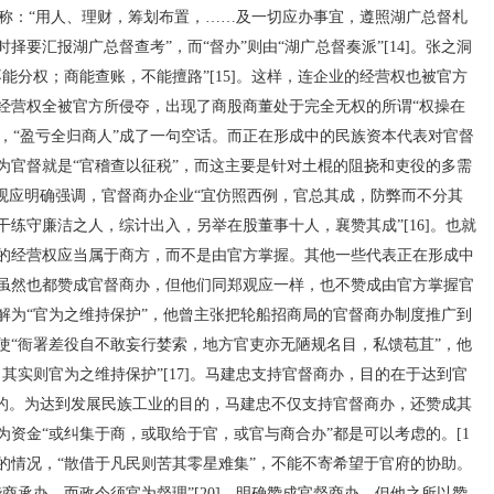
业也称：“用人、理财，筹划布置，……及一切应办事宜，遵照湖广总督札
要汇报湖广总督查考”，而“督办”则由“湖广总督奏派”[14]。张之洞
能分权；商能查账，不能擅路”[15]。这样，连企业的经营权也被官方
经营权全被官方所侵夺，出现了商股商董处于完全无权的所谓“权操在
议”，“盈亏全归商人”成了一句空话。而正在形成中的民族资本代表对官督
为官督就是“官稽查以征税”，而这主要是针对土棍的阻挠和吏役的多需
郑观应明确强调，官督商办企业“宜仿照西例，官总其成，防弊而不分其
练守廉洁之人，综计出入，另举在股董事十人，襄赞其成”[16]。也就
的经营权应当属于商方，而不是由官方掌握。其他一些代表正在形成中
虽然也都赞成官督商办，但他们同郑观应一样，也不赞成由官方掌握官
解为“官为之维持保护”，他曾主张把轮船招商局的官督商办制度推广到
使“衙署差役自不敢妄行婪索，地方官吏亦无陋规名目，私馈苞苴”，他
其实则官为之维持保护”[17]。马建忠支持官督商办，目的在于达到官
目的。为达到发展民族工业的目的，马建忠不仅支持官督商办，还赞成其
资金“或纠集于商，或取给于官，或官与商合办”都是可以考虑的。[1
上”的情况，“散借于凡民则苦其零星难集”，不能不寄希望于官府的协助。
由华商承办，而政令须官为督理”[20]，明确赞成官督商办。但他之所以赞