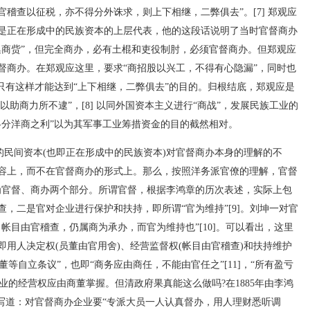
稽查以征税，亦不得分外诛求，则上下相继，二弊俱去”。[7] 郑观应
是正在形成中的民族资本的上层代表，他的这段话说明了当时官督商办
集商赀”，但完全商办，必有土棍和吏役制肘，必须官督商办。但郑观应
督商办。在郑观应这里，要求“商招股以兴工，不得有心隐漏”，同时也
只有这样才能达到“上下相继，二弊俱去”的目的。归根结底，郑观应是
以助商力所不逮”，[8] 以同外国资本主义进行“商战”，发展民族工业的
略分洋商之利”以为其军事工业筹措资金的目的截然相对。
的民间资本(也即正在形成中的民族资本)对官督商办本身的理解的不
容上，而不在官督商办的形式上。那么，按照洋务派官僚的理解，官督
为官督、商办两个部分。所谓官督，根据李鸿章的历次表述，实际上包
，二是官对企业进行保护和扶持，即所谓“官为维持”[9]。刘坤一对官
帐目由官稽查，仍属商为承办，而官为维持也”[10]。可以看出，这里
用人决定权(员董由官用舍)、经营监督权(帐目由官稽查)和扶持维护
董等自立条议”，也即“商务应由商任，不能由官任之”[11]，“所有盈亏
企业的经营权应由商董掌握。但清政府果真能这么做吗?在1885年由李鸿
确写道：对官督商办企业要“专派大员一人认真督办，用人理财悉听调