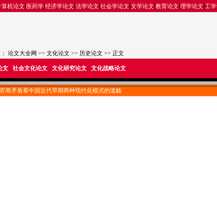
|
|
|
|
|
|
|
|
计算机论文
医药学
经济学论文
法学论文
社会学论文
文学论文
教育论文
理学论文
工学
置：
论文大全网
>>
文化论文
>>
历史论文
>> 正文
论文
社会文化论文
文化研究论文
文化战略论文
官商矛盾看中国近代早期两种现代化模式的滥觞