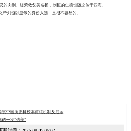
忍的肉刑。缇萦救父美名扬，刘恒的仁德也随之传于四海。
文帝刘恒以皇帝的身份入选，是很不容易的。
转贴于论文联盟 http://ww
w.ybask.com
考试中国历史科校本评核机制及启示
的一次“选美”
更新时间：
2026-08-05 06:02