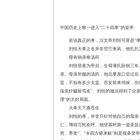
中国历史上唯一进入“二十四孝”的皇帝
若说真正的孝，汉文帝刘恒可算是“孝
刘恒大孝之名并非空穴来风，他扎扎实
母有病亲奉汤药
刘恒登基为帝后，生母薄氏卧病三年。
亲。母亲所服的汤药，他总要亲口尝过后
旨，不知有多少太监、宫女前来伺候，但
佞党奸贼留骂名”。刘恒的做法得到了众多臣
理”的大好局面。
大孝天下惠苍生
刘恒的孝，并非只针对他自己的母亲，
仁，博得万民欢呼。他登基时第一道圣旨
穷、养老”、“令四方毋来献”则是很多