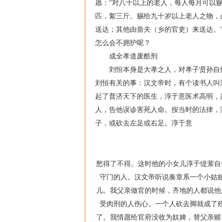
愿：“对八十以上的老人，每人每月可以
匹，絮三斤。赐给九十岁以上老人之物，
送达；其他由啬夫（乡的官吏）来送达。
怎么会不拥护呢？
成全孝道废酷刑
刘恒本身是大孝之人，对孝子贤孙自然是
刘恒有关的事：汉文帝时，有个读书人叫
起了普济天下的医生，淳于意医术高明，
人，告他误诊害死人命。按当时的法律，
子，或砍去左足或右足。淳于意
转贴于论文联盟 http://www.ybask.com
愁得了不得。这时他的小女儿淳于缇萦自
守门的人。汉文帝听说奏章系一个小姑
儿。我父亲做官的时候，齐地的人都说他
受肉刑的人伤心。一个人砍去脚就成了
了。我情愿给官府没收为奴婢，替父亲赎