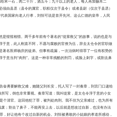
赐给米一石，肉二十斤，酒五斗；九十以上的老人，每人再加赐帛二
必须由县丞（县令的属官，职权仅次于县令）或者县尉（仅次于县丞）
”代表国家向老人行孝，刘恒可说是首开先河。这么仁德的皇帝，人民
惺惺相惜。两千多年前有个著名的“缇萦救父”的故事，说的也是与
淳于意，此人刚直不阿，不愿与腐败的官僚为伍，辞去太仓令的官职做
是著名医师杨庆的徒弟。但事有疏漏，一次治病时得罪了一位有权势的
淳于意当判“肉刑”。这是一种非常残酷的刑罚，或脸上刺字，或割去鼻
告奋勇要解救父难，她随父到长安，托人写了一封奏章，到宫门口递给
娘所写，倒也非常重视。奏章写道：我叫缇萦，是太仓令淳于意的小女
是个清官。这回他犯了罪，被判处肉刑。我不但为父亲难过，也为所有
残废；割去了鼻子，不能再安上去，以后就是想改过自新，也没有办法
罪，好让他有个改过自新的机会。刘恒被勇敢的小姑娘的孝道所感动，