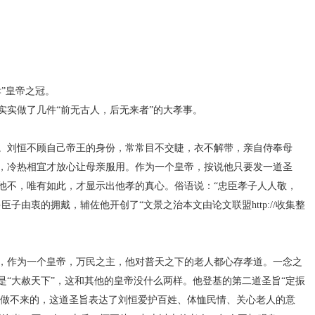
”皇帝之冠。
实做了几件“前无古人，后无来者”的大孝事。
刘恒不顾自己帝王的身份，常常目不交睫，衣不解带，亲自侍奉母
，冷热相宜才放心让母亲服用。作为一个皇帝，按说他只要发一道圣
他不，唯有如此，才显示出他孝的真心。俗语说：“忠臣孝子人人敬，
子由衷的拥戴，辅佐他开创了“文景之治本文由论文联盟http://收集整
作为一个皇帝，万民之主，他对普天之下的老人都心存孝道。一念之
是“大赦天下”，这和其他的皇帝没什么两样。他登基的第二道圣旨“定振
皇帝做不来的，这道圣旨表达了刘恒爱护百姓、体恤民情、关心老人的意