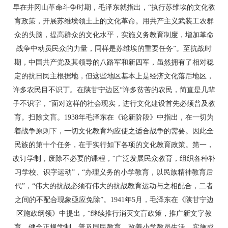
早在井冈山革命斗争时期，毛泽东就指出，“执行苏维埃的文化教
育政策，开展苏维埃领土上的文化革命。用共产主义武装工农群
众的头脑，提高群众的文化水平，实施义务教育制度，增加革命
战争中动员民众的力量，同样是苏维埃的重要任务”。至抗战时
期，中国共产党及其领导的八路军和新四军，虽然拥有了相对稳
定的抗日民主根据地，但这些地区基本上是经济文化落后地区，
许多农民目不识丁。在陕甘宁边区“许多贫苦的农民，简直是几辈
子不识字，”面对这样的社会现实，进行文化建设首先必须普及教
育。扫除文盲。1938年毛泽东在《论新阶段》中指出，在一切为
着战争原则下，一切文化教育均应使之适合战争的需要。因此全
民族的第十个任务，在于实行如下各项的文化教育政策。第一，
改订学制，废除不必要的课程，“广泛发展民众教育，组织各种补
习学校、识字运动”，“办理义务的小学教育，以民族精神教育后
代”，“伟大的抗战必须有伟大的抗战教育运动与之相配合，二者
之间的不配合现象亟应免除”。1941年5月，毛泽东在《陕甘宁边
区施政纲领》中提出，“继续推行消灭文盲政策，推广新文字教
育，健全正规学制，普及国民教育，改善小学教员生活，实施成