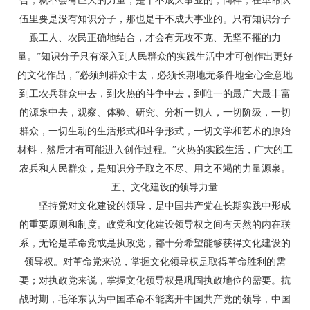
合，就不会有巨大的力量，是干不成大事业的；同样，在革命队
伍里要是没有知识分子，那也是干不成大事业的。只有知识分子
跟工人、农民正确地结合，才会有无攻不克、无坚不摧的力
量。”知识分子只有深入到人民群众的实践生活中才可创作出更好
的文化作品，“必须到群众中去，必须长期地无条件地全心全意地
到工农兵群众中去，到火热的斗争中去，到唯一的最广大最丰富
的源泉中去，观察、体验、研究、分析一切人，一切阶级，一切
群众，一切生动的生活形式和斗争形式，一切文学和艺术的原始
材料，然后才有可能进入创作过程。”火热的实践生活，广大的工
农兵和人民群众，是知识分子取之不尽、用之不竭的力量源泉。
五、文化建设的领导力量
坚持党对文化建设的领导，是中国共产党在长期实践中形成
的重要原则和制度。政党和文化建设领导权之间有天然的内在联
系，无论是革命党或是执政党，都十分希望能够获得文化建设的
领导权。对革命党来说，掌握文化领导权是取得革命胜利的需
要；对执政党来说，掌握文化领导权是巩固执政地位的需要。抗
战时期，毛泽东认为中国革命不能离开中国共产党的领导，中国