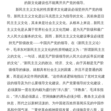
的新文化建设也不能离开共产党的领导。
新民主主义文化的性质要求文化建设必须坚持共产党的领
导。新民主主义文化是以马克思主义为指导的文化，其前身是旧
民主主义文化，其未来是社会主义文化。从根本上来说，新民主
主义文化是从属于世界社会主义文化范畴，是为无产阶级和最广
大人民大众服务的文化。因而，新民主主义文化建设事业必须坚
持无产阶级政党——中国共产党的领导。在《新民主主义论》
中，毛泽东对新民主主义文化的性质明确定义为：“所谓新民主主
义的文化，一句话，就是无产阶级领导的人民大众的反帝反封建
的文化”，“新民主主义的政治、经济、文化，由于其都是无产阶
级领导的缘故。就都具有社会主义的因素，并且不是普通的因
素，而是起决定作用的因素。”这些表述逻辑地指出了党对文化建
设的领导及为什么要领导文化建设。共产党要领导好文化建设，
必须废除一度在党内颇为盛行的“洋八股”、“洋教条”。毛泽东指
出，“洋八股必须废止，空洞抽象的调头必须少唱，教条主义必须
休息，而代之以新鲜活泼的、为中国老百姓所喜闻乐见的中国作
风和中国气派。”“要使革命精神获得发展，必须抛弃党八股，采