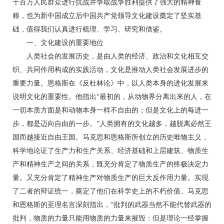
千百万人民群众进行抗战并争取战争胜利提供了强大的精神食
粮，也为新中国成立后中国共产党领导文化建设奠定了坚实基
础，值得我们认真进行梳理、学习、研究和借鉴。
一、文化建设的重要地位
人类社会的发展历史，是由人类的经济、政治和文化相互交
织、共同作用构成的实践活动，文化是推动人类社会发展进步的
重要力量。恩格斯在《反杜林论》中，以人类本身的进化发展来
说明文化的重要性。他指出“最初的，从动物界分离出来的人，在
一切本质方面是和动物本身一样不自由的；但是文化上的每进一
步，都是迈向自由的一步。”人类拥有的文化越多，越脱离必然王
国而越接近自由王国。马克思和恩格斯所创立的历史唯物主义，
科学地论证了生产力和生产关系、经济基础和上层建筑、物质生
产和精神生产之间的关系，既充分肯定了物质生产的终极决定力
量。又充分肯定了精神生产对物质生产的巨大反作用力量。实现
了二者的辩证统一，奠定了他们在科学史上的不朽价值。马克思
和恩格斯的至理名言深刻指出，“批判的武器当然不能代替武器的
批判，物质的力量只能用物质的力量来摧毁：但是理论一经掌握