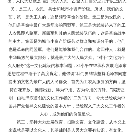
出，人民大众就是“最广大的人民，占全人口百分之九十以上的人
民，是工人、农民、兵士和城市小资产阶级。所以，我们的文
艺，第一是为工人的，这是领导革命的阶级。第二是为农民的，
他们是革命中最广大最坚决的同盟军。第三是为武装起来了的工
人农民即八路军、新四军和其他人民武装队伍的，这是革命战争
的主力。第四是为城市小资产阶级劳动群众和知识分子的，他们
也是革命的同盟军。他们是能够和我们合作的。这四种人，就是
中华民族的最大部分，就是最广大的人民大众。”对于“文化为什
么人服务”这一文化建设的根本问题，邓小平在继承和发展毛泽东
思想过程中给予了高度肯定，他强调“我们要继续坚持毛泽东同志
提出的文艺为最广大的人民群众、首先为工农兵服务的方向，坚
持百花齐放、推陈出新、洋为中用、古为今用的方针。”实践证
明，由毛泽东首创的文化工作者的“二为”方向，今天已经成为中
国共产党领导文化建设的基本方针，已经深入广大文化工作者的
人心，成为他们的价值追求。
第三，坚持大力发展教育，扫除文盲。文化建设，从本义上
来说就是要以文化人，其基础则是人民大众要有知识，有文化。