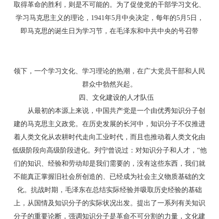
取得革命的胜利，则是不可能的。为了促使党的干部学习文化、
学习马克思主义的理论，1941年5月中央决定，每年的5月5日，
即马克思的诞生日为学习节，在毛泽东和中共中央的号召带
转贴于论文联盟 http://
领下，一个学习文化、学习理论的热潮，在广大党员干部和人民
群众中勃然兴起。
四、文化建设的人才队伍
从最初的本源上来说，中国共产党是一个由优秀知识分子创
建的马克思主义政党。在历史发展的长河中，知识分子不仅推进
着人类文化从农耕时代走向工业时代，而且也推动着人类文化由
低级阶段向高级阶段进化。列宁曾说过：对知识分子和人才，“他
们的知识、经验和劳动却是我们需要的，没有这些东西，我们就
不能真正掌握旧社会所创造的、已经成为社会主义物质基础的文
化。抗战时期，毛泽东在总结实际经验并吸取历史经验的基础
上，从国情及知识分子的实际状况出发。提出了一系列有关知识
分子的重要论断，强调知识分子是革命不可分割的力量，文化建