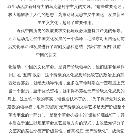
取生动活泼新鲜有力的马克思列宁主义的文风。”这些重要论述，
极大地解放了人们的思想，为推动马克思主义中国化，发展新民
主主义文化，起到了重要作用。
近代中国历史的发展要求文化建设必须坚持共产党的领导。
五四运动是近代中国文化发展的一个高峰，毛泽东对五四运动前
后文化革命和发展进行了深刻反思和总结，指出“在‘五四’以前，
中国的新文
转贴于论文联盟 http://
化运动，中国的文化革命。是资产阶级领导的，他们还有领导作
用。在‘五四’以后，这个阶级的文化思想却比较它的政治上的东
西还要落后，就绝无领导作用，至多在革命时期在一定程度上充
当一个盟员，至于盟长资格，就不得不落在无产阶级文化思想的
肩上。这是铁一般的事实，谁也否认不了的。”为了保持党对文化
建设的领导权，毛泽东强调“无产阶级的文学艺术是无产阶级整个
革命事业的一部分”、“是整个革命机器中的‘齿轮和螺丝钉”’，其
本质在于通过以规范革命文艺发展方向的形式，去改造知识分子
文艺家的某些小资产阶级属性，使其彻底“无产阶级化”，成为党