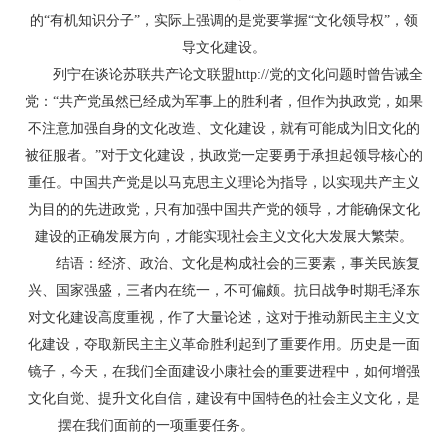
的“有机知识分子”，实际上强调的是党要掌握“文化领导权”，领
导文化建设。
列宁在谈论苏联共产论文联盟http://党的文化问题时曾告诫全
党：“共产党虽然已经成为军事上的胜利者，但作为执政党，如果
不注意加强自身的文化改造、文化建设，就有可能成为旧文化的
被征服者。”对于文化建设，执政党一定要勇于承担起领导核心的
重任。中国共产党是以马克思主义理论为指导，以实现共产主义
为目的的先进政党，只有加强中国共产党的领导，才能确保文化
建设的正确发展方向，才能实现社会主义文化大发展大繁荣。
结语：经济、政治、文化是构成社会的三要素，事关民族复
兴、国家强盛，三者内在统一，不可偏颇。抗日战争时期毛泽东
对文化建设高度重视，作了大量论述，这对于推动新民主主义文
化建设，夺取新民主主义革命胜利起到了重要作用。历史是一面
镜子，今天，在我们全面建设小康社会的重要进程中，如何增强
文化自觉、提升文化自信，建设有中国特色的社会主义文化，是
摆在我们面前的一项重要任务。
转贴于论文联盟 http://