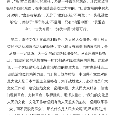
家，“所谓‘全盘西化’的主张，乃是一种错误的观点。形式主义地
吸收外国的东西，在中国过去是吃过大亏的。”历史发展的事实充
分说明，“言必称希腊”，无异于“数典忘祖”不可取；“一头扎进故
纸堆”，类似于“墨守陈规”不足用，只有“沟通中西”、“贯通古
今”、“古为今用”、“洋为中用”才最可行。
第二，坚持文化为抗战胜利服务、为人民大众服务。作为对人
类经济活动和政治活动的反映，文化建设有着鲜明的政治性，是
从属于一定阶级、为一定的政治路线服务的。马克思恩格斯指
出：“统治阶级的思想在每一时代都是占统治地位的思想。这就是
说，一个阶级是社会上占统治地位的物质力量，同时也是社会上
占统治地位的精神力量。”口’抗日战争时期，中国共产党面对的
最大敌人是日本帝国主义侵略者，为了战胜敌人，必须动员广大
文化工作者，建设抗哉文化，必须为最广大人民大众服务，使他
们理解革命、支持革命，取得胜利。毛泽东指出，“我们的文化是
人民的文化，文化工作者必须有为人民服务的热忱，必须联系群
众，而不要脱离群众”。那么什么是人民大众呢?毛泽东深刻指