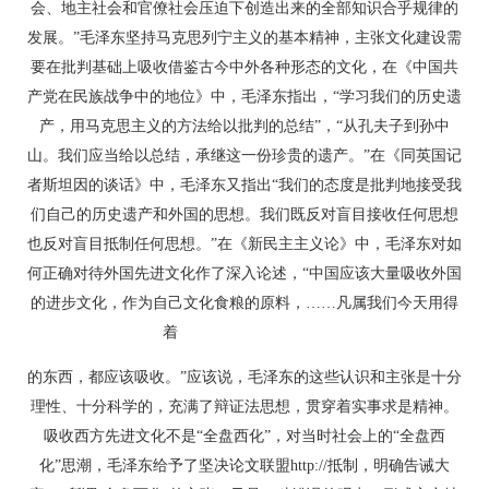
会、地主社会和官僚社会压迫下创造出来的全部知识合乎规律的
发展。”毛泽东坚持马克思列宁主义的基本精神，主张文化建设需
要在批判基础上吸收借鉴古今中外各种形态的文化，在《中国共
产党在民族战争中的地位》中，毛泽东指出，“学习我们的历史遗
产，用马克思主义的方法给以批判的总结”，“从孔夫子到孙中
山。我们应当给以总结，承继这一份珍贵的遗产。”在《同英国记
者斯坦因的谈话》中，毛泽东又指出“我们的态度是批判地接受我
们自己的历史遗产和外国的思想。我们既反对盲目接收任何思想
也反对盲目抵制任何思想。”在《新民主主义论》中，毛泽东对如
何正确对待外国先进文化作了深入论述，“中国应该大量吸收外国
的进步文化，作为自己文化食粮的原料，……凡属我们今天用得
着
转贴于论文联盟 http://
的东西，都应该吸收。”应该说，毛泽东的这些认识和主张是十分
理性、十分科学的，充满了辩证法思想，贯穿着实事求是精神。
吸收西方先进文化不是“全盘西化”，对当时社会上的“全盘西
化”思潮，毛泽东给予了坚决论文联盟http://抵制，明确告诫大