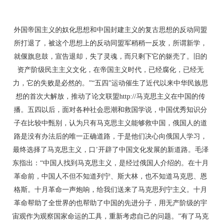
转贴于论文联盟 http://
外国帝国主义的奴化思想和中国封建主义的复古思想的反动同盟
所打退了，被这个思想上的反动同盟军稍稍一反攻，所谓新学，
就偃旗息鼓，宣告退却，失了灵魂，而只剩下它的躯壳了。旧的
资产阶级民主主义文化，在帝国主义时代，已经腐化，已经无
力，它的失败是必然的。”“五四”运动催生了近代以来中华民族思
想的首次大解放，推动了论文联盟http://马克思主义在中国的传
播。五四以后，面对各种社会思潮和救国学说，中国优秀知识分
子在比较中甄别，认为只有马克思主义能够救中国，俄国人的道
路是没有办法后的唯一正确道路，于是他们决心向俄国人学习，
最终选择了马克思主义，口’开辟了中国文化发展的新道路。毛泽
东指出：“中国人找到马克思主义，是经过俄国人介绍的。在十月
革命前，中国人不但不知道列宁、斯大林，也不知道马克思、恩
格斯。十月革命一声炮响，给我们送来了马克思列宁主义。十月
革命帮助了全世界的也帮助了中国的先进分子，用无产阶级的宇
宙观作为观察国家命运的工具，重新考虑自己的问题。”有了马克