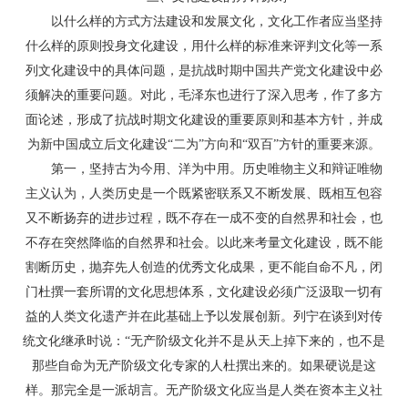
以什么样的方式方法建设和发展文化，文化工作者应当坚持
什么样的原则投身文化建设，用什么样的标准来评判文化等一系
列文化建设中的具体问题，是抗战时期中国共产党文化建设中必
须解决的重要问题。对此，毛泽东也进行了深入思考，作了多方
面论述，形成了抗战时期文化建设的重要原则和基本方针，并成
为新中国成立后文化建设“二为”方向和“双百”方针的重要来源。
第一，坚持古为今用、洋为中用。历史唯物主义和辩证唯物
主义认为，人类历史是一个既紧密联系又不断发展、既相互包容
又不断扬弃的进步过程，既不存在一成不变的自然界和社会，也
不存在突然降临的自然界和社会。以此来考量文化建设，既不能
割断历史，抛弃先人创造的优秀文化成果，更不能自命不凡，闭
门杜撰一套所谓的文化思想体系，文化建设必须广泛汲取一切有
益的人类文化遗产并在此基础上予以发展创新。列宁在谈到对传
统文化继承时说：“无产阶级文化并不是从天上掉下来的，也不是
那些自命为无产阶级文化专家的人杜撰出来的。如果硬说是这
样。那完全是一派胡言。无产阶级文化应当是人类在资本主义社