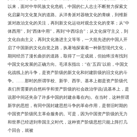
以来，面对中华民族文化危机，中国的仁人志士不断努力探索文
化启蒙与文化复兴的道路。从洋务派对器物文化的青睐，到维新
派对政治文化的关注，再到新文化运动对观念文化的变革；从“中
体西用”，到“西体中用”，再到“中西综合”；从文化保守主义，到
文化自由主义，再到文化激进主义等等，一大批先进的中国人开
启了中国新的文化自觉之路，执著地探索着一种新型现代文化，
期间经历了漫长曲折的道路，取得了一定成就，但始终没有找到
中国文化发展的正确方向。毛泽东指出：“在‘五四’以前，中国文
化战线上的斗争，是资产阶级的新文化和封建阶级的旧文化的斗
争。……那时的所谓学校、新学、西学。基本上都是资产阶级代
表们所需要的自然科学和资产阶级的社会政治学说(说基本上，是
说那中间还夹杂了许多中国的封建余毒在内)。在当时，这种所谓
新学的思想，有同中国封建思想斗争的革命作用，是替旧时期的
中国资产阶级民主革命服务的。可是，因为中国资产阶级的无力
和世界已经进到帝国主义时代，这种资产阶级思想只能上阵打几
个回合，就被