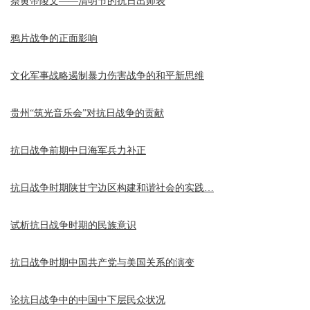
祭黄帝陵文——清明节的抗日出师表
鸦片战争的正面影响
文化军事战略遏制暴力伤害战争的和平新思维
贵州“筑光音乐会”对抗日战争的贡献
抗日战争前期中日海军兵力补正
抗日战争时期陕甘宁边区构建和谐社会的实践…
试析抗日战争时期的民族意识
抗日战争时期中国共产党与美国关系的演变
论抗日战争中的中国中下层民众状况