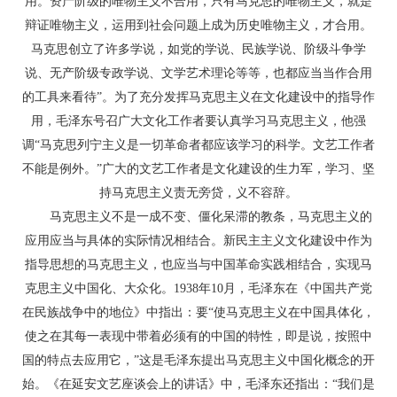
用。资产阶级的唯物主义不合用，只有马克思的唯物主义，就是
辩证唯物主义，运用到社会问题上成为历史唯物主义，才合用。
马克思创立了许多学说，如党的学说、民族学说、阶级斗争学
说、无产阶级专政学说、文学艺术理论等等，也都应当当作合用
的工具来看待”。为了充分发挥马克思主义在文化建设中的指导作
用，毛泽东号召广大文化工作者要认真学习马克思主义，他强
调“马克思列宁主义是一切革命者都应该学习的科学。文艺工作者
不能是例外。”广大的文艺工作者是文化建设的生力军，学习、坚
持马克思主义责无旁贷，义不容辞。
马克思主义不是一成不变、僵化呆滞的教条，马克思主义的
应用应当与具体的实际情况相结合。新民主主义文化建设中作为
指导思想的马克思主义，也应当与中国革命实践相结合，实现马
克思主义中国化、大众化。1938年10月，毛泽东在《中国共产党
在民族战争中的地位》中指出：要“使马克思主义在中国具体化，
使之在其每一表现中带着必须有的中国的特性，即是说，按照中
国的特点去应用它，”这是毛泽东提出马克思主义中国化概念的开
始。《在延安文艺座谈会上的讲话》中，毛泽东还指出：“我们是