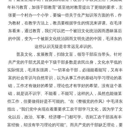
年补习教育，加强干部教育”甚至他对教育提出了更细的要求，主
张要一个村办一个小学，要编一些关于生产知识等方面的书，作
为教材，在教学方法上，教员要根据学生的情况来讲课。在毛泽
东看来，通过教育，我们可以把一个被旧文化统治因而愚昧落后
的中国，变为一个被新文化统治因而文明先进的中国，毛泽东的
这些认识无疑是非常远见卓识的。
普及文化，发展教育，扫除文盲，领导干部应当带头。针对
共产党的干部尤其是中下级干部多数是农民出身，文化水平低的
实际情况，毛泽东强调，“一切革命干部，必须能看能写，又有丰
富的社会常识与自然常识，以为从事工作的基础与学习理论的基
础，工作才有做好的希望，理论也才有学好的希望。没有这个基
础，就是说不识字、不能看，不能写，这样的人，虽然也能做某
些工作，但要做得好是不可能的。”在《整顿党的作风》中毛泽东
指出，“我们党中央现在着重要求工农干部学习文化，因为学了文
化以后，政治、军事、经济哪一门都可学。否则工农干部虽有丰
富经验，却没有学习理论的可能”。而共产党的干部缺乏理论，要