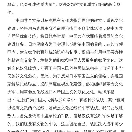
群众，也会变成物质力量”，这是对精神文化重要作用的高度褒
奖。
中国共产党是以马克思主义作为指导思想的政党，重视文化
建设，坚持用马克思主义革命理论指导革命实践活动，是中国共
产党的优良传统。抗日战争时期，中国共产党面临着艰巨的文化
建设任务，日本侵略者为了实现长期统治中国的目的，在其占领
区内，建立奴化教育的统治机构与制度，提倡与利用中国买办性
的封建主义文化，培植为他们奴役中国人民服务的奴化文化。这
种文化奴化政策，消弭了中国人民的英勇抗战精神，加深了中华
民族的文化危机。因此，为了反对日本军国主义的侵略，实现国
家解放民族独立，必须高度重视文化建设，必须组织起革命文化
大军，用革命文化战胜日本帝国主义的奴化文化。毛泽东指
出：“在我们为中国人民解放的斗争中，有各种的战线，其中也可
以说有文武两个战线，这就是文化战线和军事战线。我们要战胜
敌人，首先要依靠手里拿枪的军队。但是仅仅有这种军队是不够
的，我们还要有文化的军队，这是团结自己、战胜敌人必不可少
的一支军队。“革命文化，对于人民大众。是革命的有力武器。革