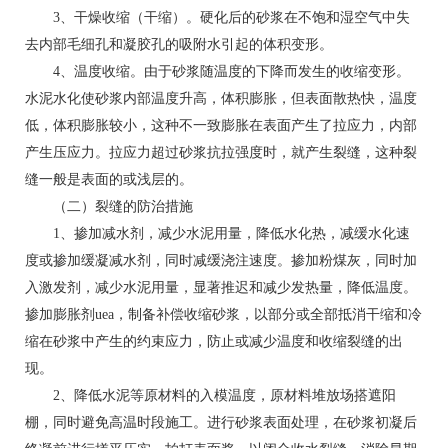
3、干燥收缩（干缩）。硬化后的砂浆在不饱和湿空气中失
去内部毛细孔和凝胶孔的吸附水引起的体积变形。
4、温度收缩。由于砂浆随温度的下降而发生的收缩变形。
水泥水化使砂浆内部温度升高，体积膨胀，但表面散热快，温度
低，体积膨胀较小，这种不一致膨胀在表面产生了拉应力，内部
产生压应力。拉应力超过砂浆抗拉强度时，就产生裂缝，这种裂
缝一般是表面的或浅层的。
（二）裂缝的防治措施
1、掺加减水剂，减少水泥用量，降低水化热，减缓水化速
度或掺加缓凝减水剂，同时减缓浇注速度。掺加粉煤灰，同时加
入激发剂，减少水泥用量，显著推迟和减少发热量，降低温度。
掺加膨胀剂uea，制备补偿收缩砂浆，以部分或全部抵消干缩和冷
缩在砂浆中产生的约束应力，防止或减少温度和收缩裂缝的出
现。
2、降低水泥等原材料的入模温度，原材料堆放场搭遮阳
棚，同时避免高温时段施工。进行砂浆表面处理，在砂浆初凝后