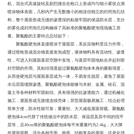
机，混合式高速旋转及剧烈撞击在枪口上形成均匀细小雾状点滴
喷涂物体表面，几秒内产生无数微小的相连但独立的封闭泡孔结
构，整个屋面形成无缝的渗透深的粘接牢固的保温防水层，充分
的雾化成封闭泡孔结构确保了高标准的聚氨酯硬泡现场施工质
量。聚氨酯的主要特点总结如下：
聚氨酯硬泡体直接喷涂于屋面层，系反应物料受压力作用，
通过喷枪形成混合物直接发泡成型，液体物料具有流动性、渗透
性，可进入到屋面基层空隙中发泡，与基层牢固地粘合并起到密
封空隙的作用。其粘结强度超过聚氨酯硬泡体本身的撕裂强度，
从而使硬泡层与屋面基层成为一体，不易发生脱层，避免了屋面
水沿层面缝隙渗透。聚氨酯硬泡体能够与木材、金属、砖石、混
凝土等各种材料牢固粘结。具有很强的抗渗透能力，通过机械化
施工，屋面形成无接缝连续壳体；异型屋面极易施工，结点处理
简单方便，防水性能可靠；重量轻、大大减低屋面荷载。聚氨酯
硬泡体4cm代替了传统做法中的防水层、保温层及其中间的找平
层等，且40cm厚的聚氨酯硬泡体每平米重量约为2.4kg，大大降
低屋面荷载，适合各种平面、曲面、结构复杂的屋面；抗老化强