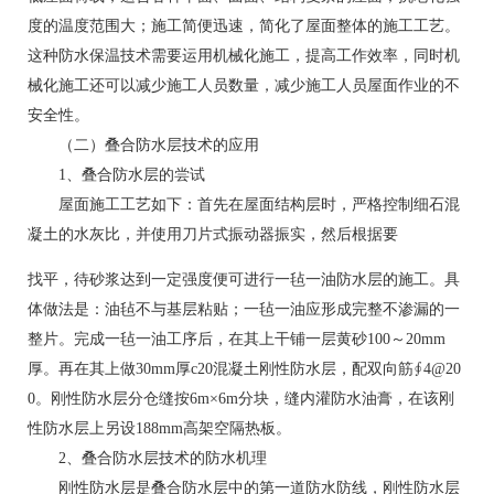
度的温度范围大；施工简便迅速，简化了屋面整体的施工工艺。
这种防水保温技术需要运用机械化施工，提高工作效率，同时机
械化施工还可以减少施工人员数量，减少施工人员屋面作业的不
安全性。
（二）叠合防水层技术的应用
1、叠合防水层的尝试
屋面施工工艺如下：首先在屋面结构层时，严格控制细石混
凝土的水灰比，并使用刀片式振动器振实，然后根据要
找平，待砂浆达到一定强度便可进行一毡一油防水层的施工。具
体做法是：油毡不与基层粘贴；一毡一油应形成完整不渗漏的一
整片。完成一毡一油工序后，在其上干铺一层黄砂100～20mm
厚。再在其上做30mm厚c20混凝土刚性防水层，配双向筋∮4@20
0。刚性防水层分仓缝按6m×6m分块，缝内灌防水油膏，在该刚
性防水层上另设188mm高架空隔热板。
2、叠合防水层技术的防水机理
刚性防水层是叠合防水层中的第一道防水防线，刚性防水层