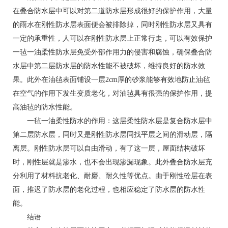
在叠合防水层中可以对第二道防水层形成很好的保护作用，大量
的雨水在刚性防水层表面便会被排除掉，同时刚性防水层又具有
一定的承重性，人可以在刚性防水层上正常行走，可以有效保护
一毡一油柔性防水层免受外部作用力的侵害和腐蚀，确保叠合防
水层中第二层防水层的防水性能不被破坏，维持良好的防水效
果。此外在油毡表面铺设一层2cm厚的砂浆能够有效地防止油毡
在空气的作用下发生变质老化，对油毡具有很强的保护作用，提
高油毡的防水性能。
一毡一油柔性防水的作用：这层柔性防水层是复合防水层中
第二层防水层，同时又是刚性防水层同找平层之间的滑动层，隔
离层。刚性防水层可以自由滑动，有了这一层，屋面结构破坏
时，刚性层就是渗水，也不会出现渗漏现象。此外叠合防水层充
分利用了材料抗老化、耐磨、耐久性等优点。由于刚性砼层在表
面，推迟了防水层的老化过程，也相应稳定了防水层的防水性
能。
结语