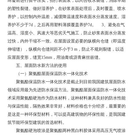
终凝前进行搓平压实，拍打表面浆，以闭合收水裂缝，消除早期
的塑性裂缝。做好湿养护，在砂浆表面处理后，及时覆盖、喷水
养护，以控制内外温差，减缓降温速度和表面水分蒸发速度。湿
养护不少于7d，之后再用塑料薄膜覆盖养护7d。 3、避免在气
温高、湿度小、风速大等恶劣天气施工，防止砂浆表面水分蒸发
过快，内外干缩不一致。在屋面设置必要的纵横向仓缝（即温度
伸缩缝），纵横向仓缝间距不小于3 m，防止不规则裂缝，以适
应屋面变形，缝宽15mm，用油膏或沥青麻丝嵌缝。
五、屋面防水新方法的使用
（一）聚氨酯屋面保温防水一体化技术
聚氨酯保温防水一体化技术是截止到目前我国建筑屋面防水
领域应用最为先进防水保温方法。聚氨酯屋面保温防水一体化技
术采用聚氨酯硬泡作为防水材料，这种材料兼具良好的防水性能
与保温性能，隔热效果非常好，材料价格也十分经济，最重要的
是这是一种环保型材料，可以提高建筑物的环保性能，是我国建
筑节能环保型建筑的首选材料。
聚氨酯硬泡喷涂是聚氨酯两种黑白料胶体采用高压无气喷涂