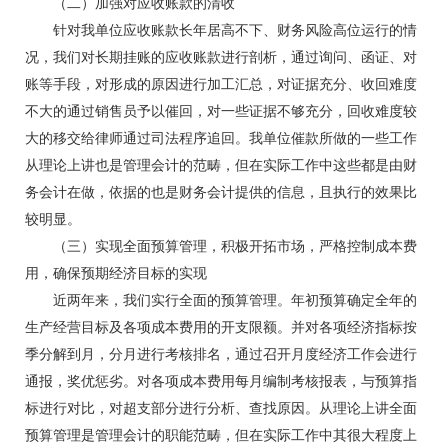
（二）加强对应收账款的清收
针对我单位应收账款长年居高不下、财务风险高位运行的情
况，我们对长期挂账的应收账款进行剖析，通过询问、函证、对
账等手段，对形成的原因进行加工汇总，对证据充分、收回难度
不大的通过销售员予以催回，对一些证据不够充分，回收难度较
大的移交给律师通过司法程序追回。我单位催款所做的一些工作
从理论上讲也是管理会计的范畴，但在实际工作中这些都是由财
务会计在做，依据的也是财务会计提供的信息，且执行的效果比
较明显。
（三）实现全面预算管理，积极开拓市场，严格控制成本费
用，确保预期经济目标的实现
近两年来，我们实行全面的预算管理。年初预算确定全年的
生产经营目标及各项成本费用的开支限额。并对各项经济指标按
季分解到月，分月进行考核排名，通过召开月度经济工作会进行
通报，奖优惩劣。对各项成本费用每月编制考核报表，与预算指
标进行对比，对超支部分进行分析、查找原因。从理论上讲全面
预算管理是管理会计的职能范畴，但在实际工作中其很大程度上